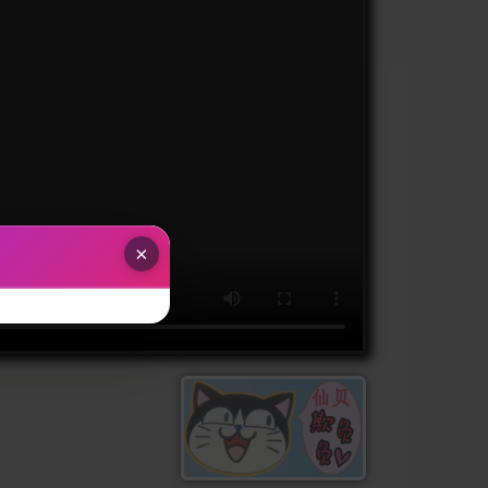
×
下流下
流