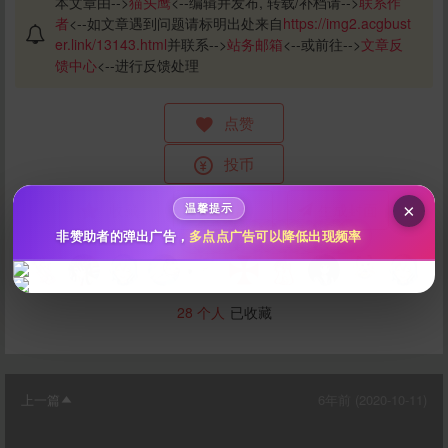
本文章由-->
猫头鹰
<--编辑并发布, 转载/补档请-->
联系作
者
<--如文章遇到问题请标明出处来自
https://img2.acgbust
给猫头鹰打赏
er.link/13143.html
并联系-->
站务邮箱
<--或前往-->
文章反
馈中心
<--进行反馈处理
10
50
100
分
分
分
点赞
200
500
自定义
分
分
秒传文本链接
投币
点击全选
收藏
打赏
生成封面
×
温馨提示
非赞助者的弹出广告，
多点点广告可以降低出现频率
28
个人
已收藏
上一篇
6年前 (2020-10-11)
立刻支付