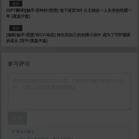
游戏
[GPT翻译][触手/异种奸/恶堕] 地下迷宫365 公主独自一人生存的绝望一
年 [度盘/P盘]
游戏
[催眠/触手/恶堕/有CV/动态] 转生到自己的色情小说中 成为了守护国家
的圣女 [官中/度盘/P盘]
参与评论
提交
💡 评论小贴士：