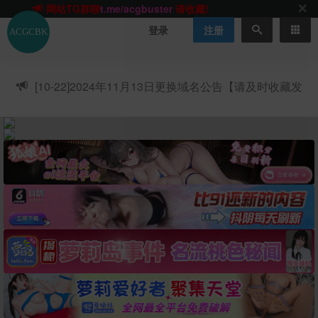
网站TG群聊
t.me/acgbuster
请收藏!
ACGCBK官方App
点击下载
永不迷路！
登录
注册
网站最新无墙域名
acgcbk55.vip
请收藏!-20250123
网站发布页
acgcbk11.com
请收藏!
ACGCBK官方App
点击下载
永不迷路！
[10-22]
2024年11月13日更换域名公告【请及时收藏发
网站最新无墙域名
acgcbk55.vip
请收藏!-20250123
布页】
ACGCBK官方App
点击下载
永不迷路！
网站最新无墙域名
acgcbk55.vip
请收藏!-20250123
网站永久主站域名
acgcbk.vip
请收藏!
ACGCBK官方App
点击下载
永不迷路！
网站最新无墙域名
acgcbk55.vip
请收藏!-20250123