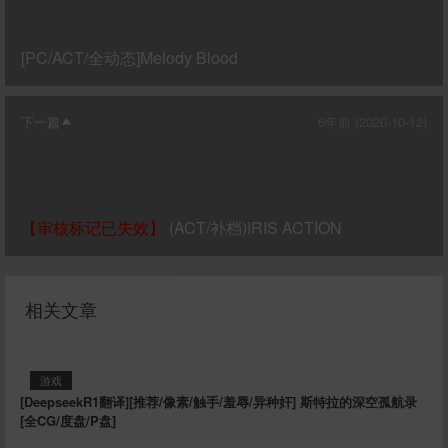
[PC/ACT/全动态]Melody Blood
下一篇
6年前 (2020-10-12)
【审核标记已失效】
(ACT/补档)IRIS ACTION
相关文章
游戏
[DeepseekR1翻译][推荐/像素/触手/羞辱/异种奸] 斯特拉的深空孤航录
[全CG/度盘/P盘]