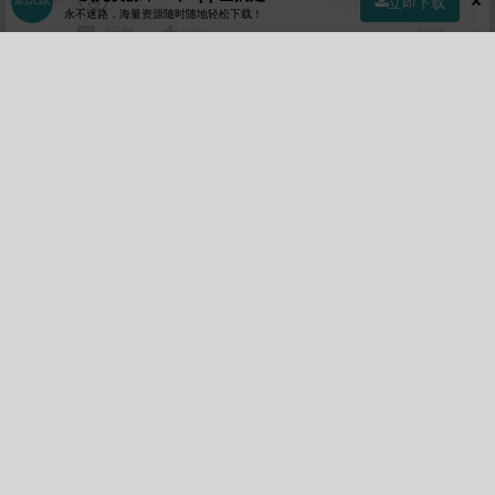
立即下载
永不迷路，海量资源随时随地轻松下载！
回复
(0)
51楼
首页
社区
商店
专区
指南
我的
suhan
Lv4
5年前 (2021-10-30)
回复
(0)
50楼
加载更多