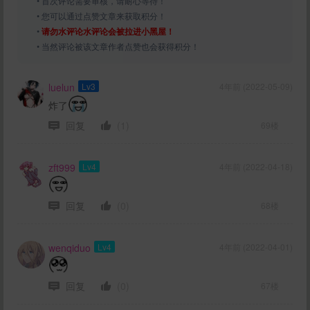
• 首次评论需要审核，请耐心等待！
• 您可以通过点赞文章来获取积分！
•
请勿水评论水评论会被拉进小黑屋！
• 当然评论被该文章作者点赞也会获得积分！
luelun
Lv3
4年前 (2022-05-09)
炸了
回复
(1)
69楼
zft999
Lv4
4年前 (2022-04-18)
回复
(0)
68楼
wenqiduo
Lv4
4年前 (2022-04-01)
回复
(0)
67楼