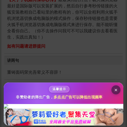
最好是国际版可以安装扩展的，然后自行参考秒传链接的火
狐安装教程自己看站里的教程有的，你可以全程利用火狐手
机浏览器切换成电脑版的模式操作，保存秒传链接也是需要
火狐手机浏览器切换成电脑版模式来进行保存。能不能听懂
全看你自己。（你不去操作问我可不可以我建议你去看看医
生，实践出真知！）
给祝你们幸福打赏
如有问题请进群提问
10
50
100
讲两句
分
分
分
重铸面码荣光吾辈义不容辞！
200
500
自定义
分
分
秒传文本链接
点击全选
×
温馨提示
封面图
非赞助者的弹出广告，
多点点广告可以降低出现频率