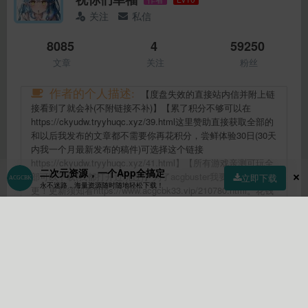
关注
私信
8085
4
59250
文章
关注
粉丝
作者的个人描述:
【度盘失效的直接站内信并附上链
接看到了就会补(不附链接不补)】【累了积分不够可以在
https://ckyudw.tryyhuqc.xyz/39.html这里赞助直接获取全部的
和以后我发布的文章都不需要你再花积分，尝鲜体验30日(30天
内我一个月最新发布的稿件)可选择这个链接
https://ckyudw.tryyhuqc.xyz/41.html】【所有游戏亲测可玩全
二次元资源，一个App全搞定
部可以下载(我都打开过玩过)】为了acgbuster我要一个月200
立即下载
永不迷路，海量资源随时随地轻松下载！
更！更新须知看https://www.acgcbk33.vip/210780.html。花钱
的资源站全给我爬。所有资源均为转载如有侵权请站内信我。
解压密码没说就是acgbuster。【收费资源站的资源我都会免费
首页
社区
商店
专区
指南
我的
发出来不需要大家去冲什么会员我要卷死他们艹奥利给】【不
会回复任何怎么下载资源的问题，因为文章页已经说明了，你
还问就不礼貌了】 有问题进群(解决简易游戏问题)：
https://t.me/+HkAmjfNeN91jZmFl【请挂梯子】