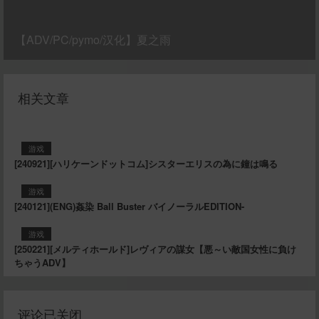
【ADV/PC/pymo/汉化】夏之雨
相关文章
游戏
[240921][ハリケーンドットコム]シスターエリスの為に鐘は鳴る
游戏
[240121](ENG)姦染 Ball Buster バイノーラルEDITION-
游戏
[250221][メルティホールド]レヴィアの謀女【悪～い敵国女性に負け
ちゃうADV】
评论已关闭