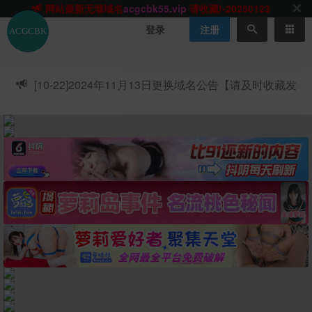
网站TG群聊
t.me/acgbuster
请收藏!
ACGCBK官方App
点击下载
永不迷路！
登录
注册
网站最新无墙域名
acgcbk55.vip
请收藏!-20250123
网站发布页
acgcbk11.com
请收藏!
ACGCBK官方App
点击下载
永不迷路！
[10-22]
2024年11月13日更换域名公告【请及时收藏发
网站最新无墙域名
acgcbk55.vip
请收藏!-20250123
布页】
ACGCBK官方App
点击下载
永不迷路！
网站最新无墙域名
acgcbk55.vip
请收藏!-20250123
网站永久主站域名
acgcbk.vip
请收藏!
ACGCBK官方App
点击下载
永不迷路！
网站最新无墙域名
acgcbk55.vip
请收藏!-20250123