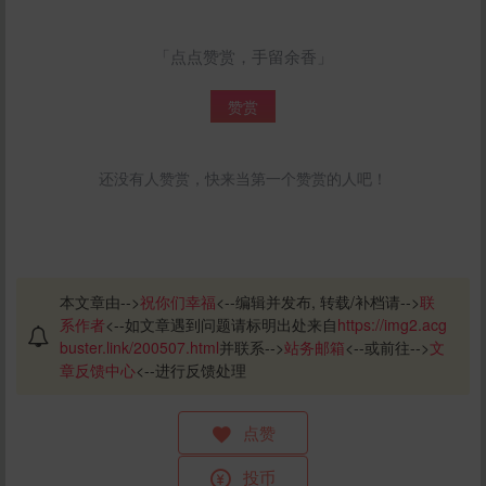
「点点赞赏，手留余香」
赞赏
还没有人赞赏，快来当第一个赞赏的人吧！
本文章由-->
祝你们幸福
<--编辑并发布, 转载/补档请-->
联
系作者
<--如文章遇到问题请标明出处来自
https://img2.acg
buster.link/200507.html
并联系-->
站务邮箱
<--或前往-->
文
章反馈中心
<--进行反馈处理
点赞
投币