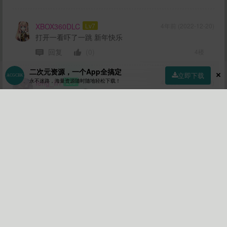
XBOX360DLC
Lv7
4年前 (2022-12-20)
打开一看吓了一跳 新年快乐
回复
(0)
4楼
二次元资源，一个App全搞定
立即下载
永不迷路，海量资源随时随地轻松下载！
feng_lin
Lv5
4年前 (2022-12-20)
内容暂且不论
新年快乐
首页
社区
商店
专区
指南
我的
回复
(1)
地板
梦游症
Lv6
4年前 (2022-12-20)
三次元哒咩
回复
(1)
板凳
csh2018
Lv5
4年前 (2022-12-20)
真的牛批
回复
(1)
沙发