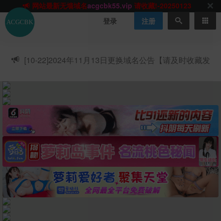
网站TG群聊
t.me/acgbuster
请收藏!
ACGCBK官方App
点击下载
永不迷路！
登录
注册
网站最新无墙域名
acgcbk55.vip
请收藏!-20250123
网站发布页
acgcbk11.com
请收藏!
ACGCBK官方App
点击下载
永不迷路！
[10-22]
2024年11月13日更换域名公告【请及时收藏发
网站最新无墙域名
acgcbk55.vip
请收藏!-20250123
布页】
ACGCBK官方App
点击下载
永不迷路！
网站最新无墙域名
acgcbk55.vip
请收藏!-20250123
网站永久主站域名
acgcbk.vip
请收藏!
ACGCBK官方App
点击下载
永不迷路！
网站最新无墙域名
acgcbk55.vip
请收藏!-20250123