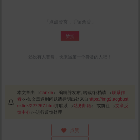
「点点赞赏，手留余香」
赞赏
还没有人赞赏，快来当第一个赞赏的人吧！
本文章由-->
tianxie
<--编辑并发布, 转载/补档请-->
联系作
者
<--如文章遇到问题请标明出处来自
https://img2.acgbust
er.link/227257.html
并联系-->
站务邮箱
<--或前往-->
文章反
馈中心
<--进行反馈处理
点赞