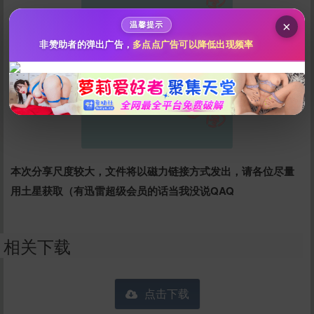
秒传文本链接
点击全选
×
温馨提示
非赞助者的弹出广告，
多点点广告可以降低出现频率
本次分享尺度较大，文件将以磁力链接方式发出，请各位尽量
用土星获取（有迅雷超级会员的话当我没说QAQ
立刻支付
相关下载
点击下载