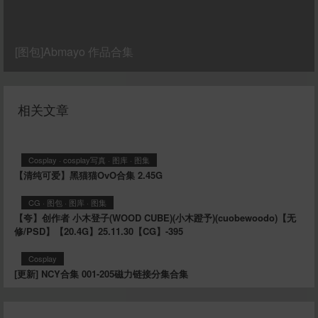
[图包]Abmayo 作品合集
相关文章
Cosplay
·
cosplay写真
·
图库
·
图集
【清纯可爱】黑猫猫OvO合集 2.45G
CG
·
图包
·
图库
·
图集
【夸】创作者 小木登子(WOOD CUBE)(小木蹬予)(cuobewoodo)【无
修/PSD】【20.4G】25.11.30【CG】-395
Cosplay
[更新] NCY合集 001-205磁力链接分集合集