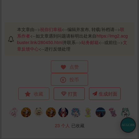
本文章由-->
祝你们幸福
<--编辑并发布, 转载/补档请-->
联
系作者
<--如文章遇到问题请标明出处来自
https://img2.acg
buster.link/280450.html
并联系-->
站务邮箱
<--或前往-->
文
章反馈中心
<--进行反馈处理
点赞
投币
收藏
打赏
生成封面
23
个人
已收藏
ACGCBK