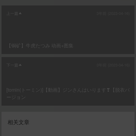
上一篇
3年前 (2023-04-16)
【铜矿】牛虎たつみ 动画+图集
下一篇
3年前 (2023-04-16)
[tomin(トーミン)]【動画】ジンさんはいります❣【脱衣バ
ージョン
相关文章