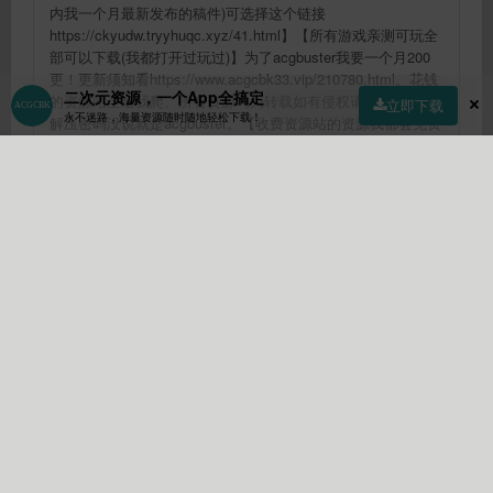
内我一个月最新发布的稿件)可选择这个链接
https://ckyudw.tryyhuqc.xyz/41.html】【所有游戏亲测可玩全
部可以下载(我都打开过玩过)】为了acgbuster我要一个月200
更！更新须知看https://www.acgcbk33.vip/210780.html。花钱
二次元资源，一个App全搞定
的资源站全给我爬。所有资源均为转载如有侵权请站内信我。
立即下载
永不迷路，海量资源随时随地轻松下载！
解压密码没说就是acgbuster。【收费资源站的资源我都会免费
发出来不需要大家去冲什么会员我要卷死他们艹奥利给】【不
会回复任何怎么下载资源的问题，因为文章页已经说明了，你
首页
社区
商店
专区
指南
我的
还问就不礼貌了】 有问题进群(解决简易游戏问题)：
https://t.me/+HkAmjfNeN91jZmFl【请挂梯子】