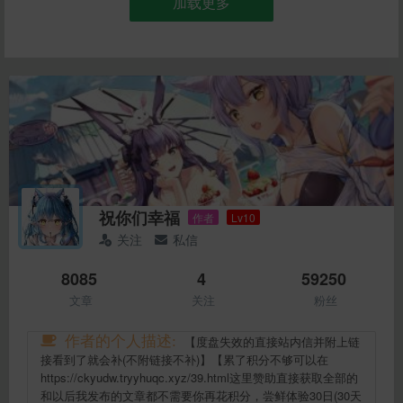
加载更多
祝你们幸福
作者
Lv10
关注
私信
8085
4
59250
文章
关注
粉丝
作者的个人描述:
【度盘失效的直接站内信并附上链
接看到了就会补(不附链接不补)】【累了积分不够可以在
https://ckyudw.tryyhuqc.xyz/39.html这里赞助直接获取全部的
和以后我发布的文章都不需要你再花积分，尝鲜体验30日(30天