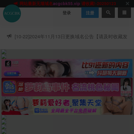
网站TG群聊
t.me/acgbuster
请收藏!
ACGCBK官方App
点击下载
永不迷路！
登录
注册
网站最新无墙域名
acgcbk55.vip
请收藏!-20250123
网站发布页
acgcbk11.com
请收藏!
ACGCBK官方App
点击下载
永不迷路！
[10-22]
2024年11月13日更换域名公告【请及时收藏发
网站最新无墙域名
acgcbk55.vip
请收藏!-20250123
布页】
ACGCBK官方App
点击下载
永不迷路！
网站最新无墙域名
acgcbk55.vip
请收藏!-20250123
网站永久主站域名
acgcbk.vip
请收藏!
ACGCBK官方App
点击下载
永不迷路！
网站最新无墙域名
acgcbk55.vip
请收藏!-20250123