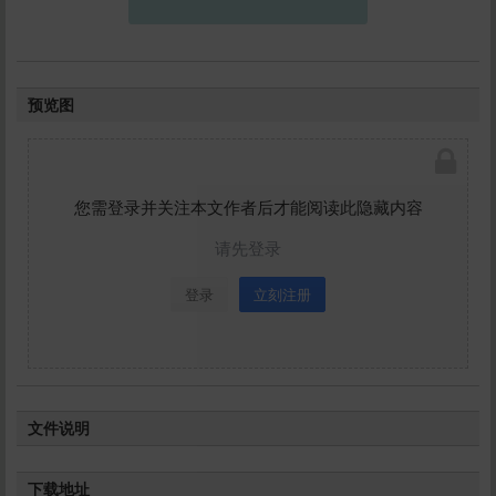
立刻支付
预览图
您需登录并关注本文作者后才能阅读此隐藏内容
请先登录
登录
立刻注册
文件说明
如题,动画合集内容都在里面，预览图和封面图
下载地址
不代表所有品质，图片只是随机抽取