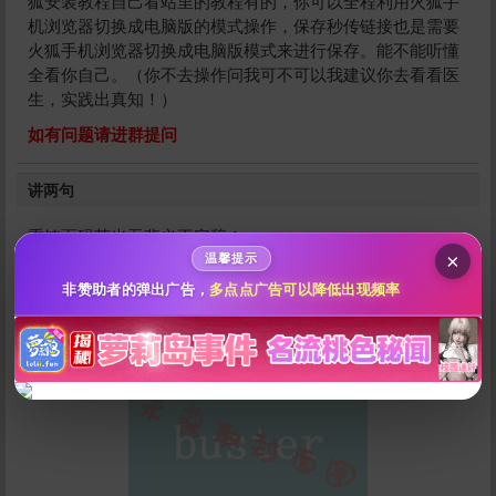
狐安装教程自己看站里的教程有的，你可以全程利用火狐手
机浏览器切换成电脑版的模式操作，保存秒传链接也是需要
火狐手机浏览器切换成电脑版模式来进行保存。能不能听懂
全看你自己。（你不去操作问我可不可以我建议你去看看医
给祝你们幸福打赏
生，实践出真知！）
如有问题请进群提问
10
50
100
分
分
分
讲两句
200
500
自定义
分
分
秒传文本链接
重铸面码荣光吾辈义不容辞！
点击全选
×
温馨提示
非赞助者的弹出广告，
多点点广告可以降低出现频率
封面图