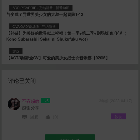
BDRIP/DVDRIP
·
完结新番
·
新番动画
与变成了异世界美少女的大叔一起冒险1-12
OVA/OAD/剧场版
·
完结新番
【补链】为美好的世界献上祝福！第一季+第二季+剧场版 红传说（
Kono Subarashii Sekai ni Shukufuku wo!）
游戏
【ACT/动画/全CV】可爱的美少女战士☆普希嘉【920M】
评论已关闭
不吝赐教
Lv5
3年前 (2023-04-17)
感谢分享
回复
(0)
沙发