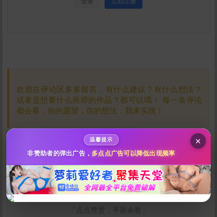
登录
立刻注册
您需登录并关注本文作者后才能阅读此隐藏内容
给Amiya-皮打赏
请先登录
10
50
100
登录
立刻注册
欢迎在评论区多多留言，有什么建议？有什么想法？
分
分
分
或者是想要什么画师的作品？都可以哦！
每一条评论
都会看，你的愿望，你的想法，我来实现！
200
500
自定义
分
分
秒传文本链接
点击全选
×
温馨提示
非赞助者的弹出广告，
多点点广告可以降低出现频率
Hi！ 为了愿望屋的延续，欢迎点点
赞赏
哦 ☟
「点点赞赏，手留余香」