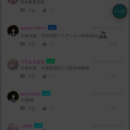
阿米娅赛高哒
回复
(2)
21楼
ACGCBK
qwe45120041
Lv3
3年前 (2023-04-15)
大佬大佬，可以找找アイアンカー的作品吗
回复
(0)
20楼
万年起名废柴
Lv5
3年前 (2023-04-13)
大佬牛逼，大佬能找找小飞鼠的画集吗
回复
(1)
19楼
qwj153246
Lv4
3年前 (2023-04-13)
大佬NB
回复
(0)
18楼
小嗯哼
Lv4
3年前 (2023-04-12)