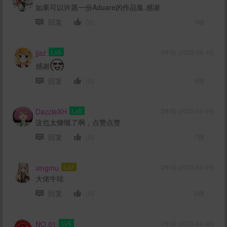
如果可以许愿一份Aduare的作品集.感谢
回复
(0)
9楼
jjaz
Lv5
3年前 (2023-04-10)
感谢
回复
(0)
8楼
DazzleXH
Lv5
3年前 (2023-04-09)
这也太慷慨了啊，点赞点赞
回复
(0)
7楼
xingmu
Lv7
3年前 (2023-04-09)
大佬牛哇
回复
(0)
6楼
NO.01
Lv5
3年前 (2023-04-09)