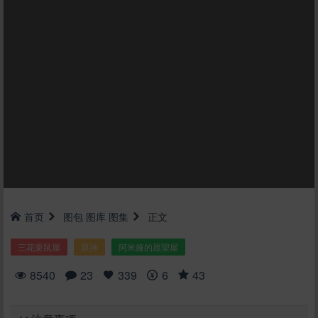
首页
图包
图库
图集
正文
三花栗鼠屋
原神
阿米娅的愿望屋
8540
23
339
6
43