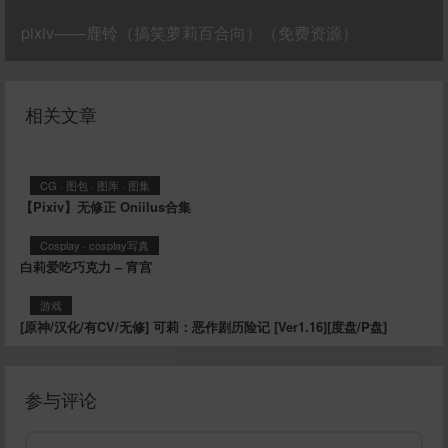
pixiv——鹿铃（搞笑萝莉百合向）（免费资源）
相关文章
CG
·
图包
·
图库
·
图集
【Pixiv】无修正 Oniilus合集
Cosplay
·
cosplay写真
白莉爱吃巧克力 – 宵宫
游戏
[原神/汉化/有CV/无修] 可莉：恶作剧历险记 [Ver1.16][度盘/P盘]
参与评论