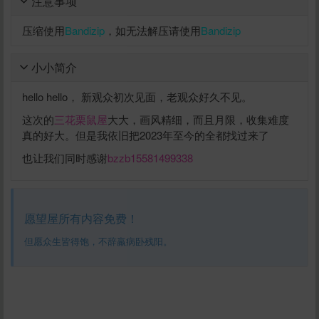
注意事项
压缩使用
Bandizip
，如无法解压请使用
Bandizip
小小简介
hello hello， 新观众初次见面，老观众好久不见。
这次的
三花栗鼠屋
大大，画风精细，而且月限，收集难度
真的好大。但是我依旧把2023年至今的全都找过来了
也让我们同时感谢
bzzb15581499338
愿望屋所有内容免费！
但愿众生皆得饱，不辞羸病卧残阳。