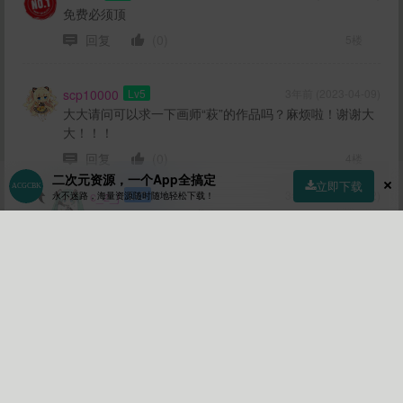
免费必须顶
回复
(0)
5楼
scp10000
Lv5
3年前 (2023-04-09)
大大请问可以求一下画师“萩”的作品吗？麻烦啦！谢谢大
大！！！
回复
(0)
4楼
二次元资源，一个App全搞定
立即下载
c_z_j
Lv3
3年前 (2023-04-12)
永不迷路，海量资源随时随地轻松下载！
回复
@scp10000
:我有
回复
(0)
首页
社区
商店
专区
指南
我的
wunaimaye
Lv5
3年前 (2023-04-09)
效率真高啊
回复
(0)
地板