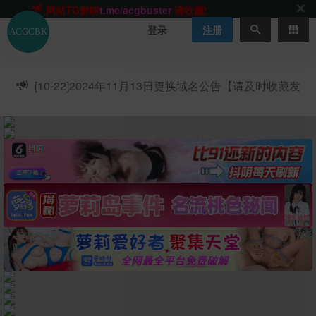
网站TG群聊
t.me/acgbuster
请收藏!
ACGCBK官方App
点击下载
永不迷路！
登录
注册
网站最新无墙域名
acgcbk55.vip
请收藏!-20250123
网站发布页
acgcbk11.com
请收藏!
ACGCBK官方App
点击下载
永不迷路！
[10-22]
2024年11月13日更换域名公告【请及时收藏发
网站最新无墙域名
acgcbk55.vip
请收藏!-20250123
布页】
ACGCBK官方App
点击下载
永不迷路！
网站最新无墙域名
acgcbk55.vip
请收藏!-20250123
网站永久主站域名
acgcbk.vip
请收藏!
ACGCBK官方App
点击下载
永不迷路！
网站最新无墙域名
acgcbk55.vip
请收藏!-20250123