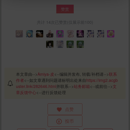
赞赏
共计 14次已赞赏(仅展示前100)
立刻支付
本文章由-->
Amiya-皮
<--编辑并发布, 转载/补档请-->
联系
作者
<--如文章遇到问题请标明出处来自
https://img2.acgb
uster.link/282646.html
并联系-->
站务邮箱
<--或前往-->
文
章反馈中心
<--进行反馈处理
点赞
投币