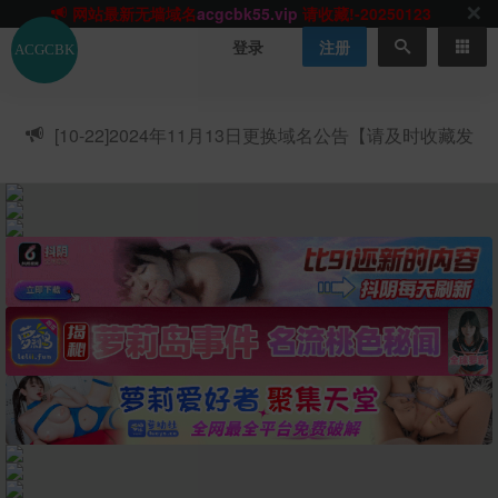
网站TG群聊
t.me/acgbuster
请收藏!
ACGCBK官方App
点击下载
永不迷路！
登录
注册
网站最新无墙域名
acgcbk55.vip
请收藏!-20250123
网站发布页
acgcbk11.com
请收藏!
ACGCBK官方App
点击下载
永不迷路！
[10-22]
2024年11月13日更换域名公告【请及时收藏发
网站最新无墙域名
acgcbk55.vip
请收藏!-20250123
布页】
ACGCBK官方App
点击下载
永不迷路！
网站最新无墙域名
acgcbk55.vip
请收藏!-20250123
网站永久主站域名
acgcbk.vip
请收藏!
ACGCBK官方App
点击下载
永不迷路！
网站最新无墙域名
acgcbk55.vip
请收藏!-20250123