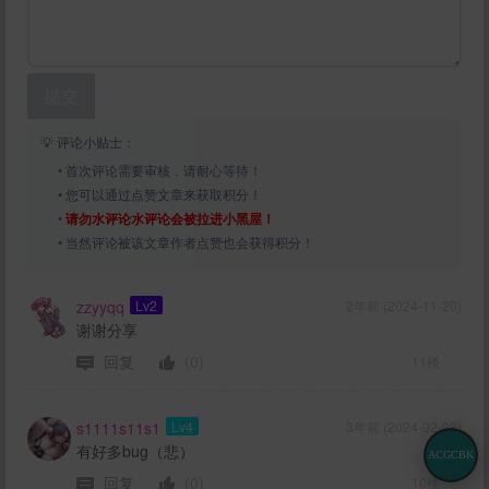
提交
💡 评论小贴士：
• 首次评论需要审核，请耐心等待！
• 您可以通过点赞文章来获取积分！
•
请勿水评论水评论会被拉进小黑屋！
• 当然评论被该文章作者点赞也会获得积分！
zzyyqq
Lv2
2年前 (2024-11-20)
谢谢分享
回复
(0)
11楼
s1111s11s1
Lv4
3年前 (2024-02-08)
有好多bug（悲）
ACGCBK
回复
(0)
10楼