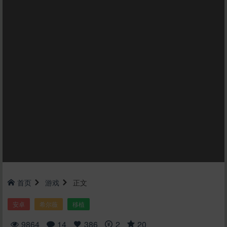
首页
游戏
正文
安卓
希尔薇
移植
9864
14
386
2
20