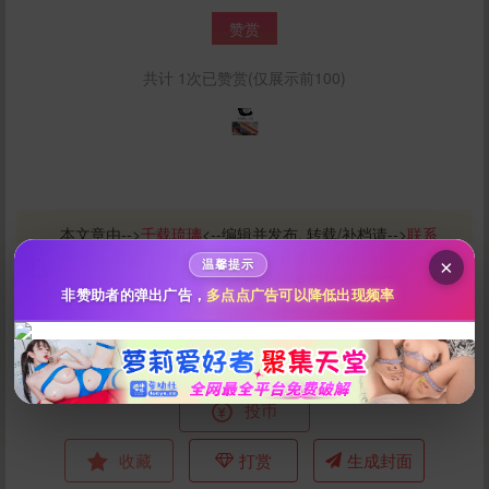
赞赏
共计 1次已赞赏(仅展示前100)
给千载琉璃打赏
10
50
100
分
分
分
200
500
自定义
分
分
秒传文本链接
本文章由-->
千载琉璃
<--编辑并发布, 转载/补档请-->
联系
点击全选
作者
<--如文章遇到问题请标明出处来自
https://img2.acgb
×
温馨提示
uster.link/282666.html
并联系-->
站务邮箱
<--或前往-->
文
非赞助者的弹出广告，
多点点广告可以降低出现频率
章反馈中心
<--进行反馈处理
点赞
投币
收藏
打赏
生成封面