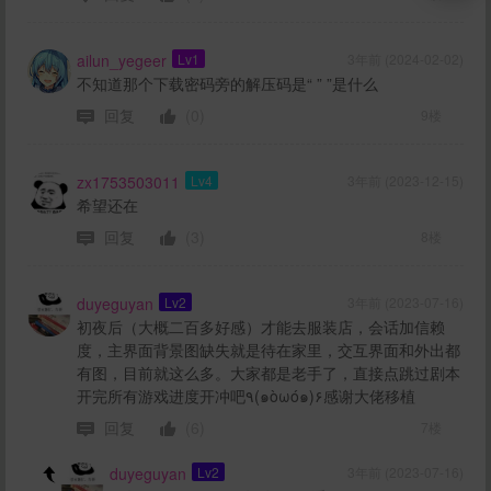
ailun_yegeer
Lv1
3年前 (2024-02-02)
不知道那个下载密码旁的解压码是“ ” ”是什么
回复
(0)
9楼
zx1753503011
Lv4
3年前 (2023-12-15)
希望还在
回复
(3)
8楼
duyeguyan
Lv2
3年前 (2023-07-16)
初夜后（大概二百多好感）才能去服装店，会话加信赖
度，主界面背景图缺失就是待在家里，交互界面和外出都
有图，目前就这么多。大家都是老手了，直接点跳过剧本
开完所有游戏进度开冲吧٩(๑òωó๑)۶感谢大佬移植
回复
(6)
7楼
duyeguyan
Lv2
3年前 (2023-07-16)