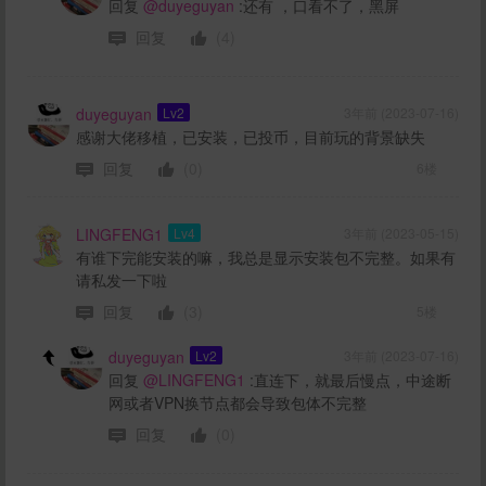
回复
@duyeguyan
:还有 ，口看不了，黑屏
回复
(4)
duyeguyan
Lv2
3年前 (2023-07-16)
感谢大佬移植，已安装，已投币，目前玩的背景缺失
回复
(0)
6楼
LINGFENG1
Lv4
3年前 (2023-05-15)
有谁下完能安装的嘛，我总是显示安装包不完整。如果有
请私发一下啦
回复
(3)
5楼
duyeguyan
Lv2
3年前 (2023-07-16)
回复
@LINGFENG1
:直连下，就最后慢点，中途断
网或者VPN换节点都会导致包体不完整
回复
(0)