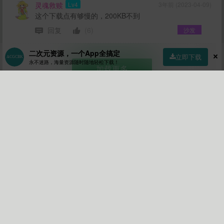
灵魂救赎
Lv4
3年前 (2023-04-09)
这个下载点有够慢的，200KB不到
回复
(6)
沙发
二次元资源，一个App全搞定
立即下载
永不迷路，海量资源随时随地轻松下载！
加载更多
首页
社区
商店
专区
指南
我的
千载琉璃
作者
Lv5
关注
私信
61
11
116