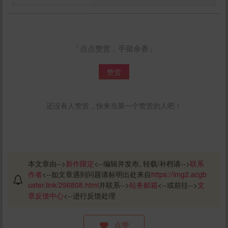
「点点赞赏，手留余香」
赞赏
还没有人赞赏，快来当第一个赞赏的人吧！
本文章由-->
新作限定
<--编辑并发布, 转载/补档请-->
联系
作者
<--如文章遇到问题请标明出处来自
https://img2.acgb
uster.link/296808.html
并联系-->
站务邮箱
<--或前往-->
文
章反馈中心
<--进行反馈处理
点赞