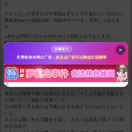
给新作限定打赏
す。
アクションが苦手な方や苦戦せずサクサク進めたい方向けに
10
50
100
分
分
分
難易度easyや無限回復、無限弾モードをご用意しておりま
す。
200
500
自定义
分
分
※本作はRPGツクールVXAceにて制作されております。
秒传文本链接
動作の確認は体験版にてお願い致します。
点击全选
体験版のセーブデータは製品版に引き継ぐことが可能です。
×
温馨提示
※不具合修正等を行う可能性がありますので、ご購入は会員登
非赞助者的弹出广告，
多点点广告可以降低出现频率
録後をおすすめ致します。
ストーリー
見知らぬ世界で独り目覚めた主人公。そこは淫魔が支配する
人間にとって過酷な世界だった。
元の世界に戻る為には淫魔の女王を倒さなければならないと
いう。
主人公は襲い来る淫魔達を躱し、あるいは武器で退けつつ脱
立刻支付
出を目指す。