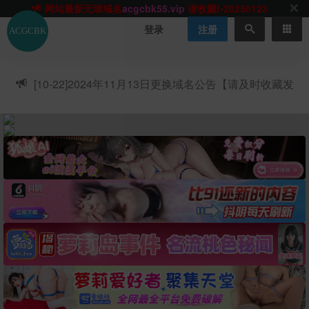
网站TG群聊
t.me/acgbuster
请收藏!
ACGCBK官方App
点击下载
永不迷路！
登录
注册
网站最新无墙域名
acgcbk55.vip
请收藏!-20250123
网站发布页
acgcbk11.com
请收藏!
ACGCBK官方App
点击下载
永不迷路！
[10-22]
2024年11月13日更换域名公告【请及时收藏发
网站最新无墙域名
acgcbk55.vip
请收藏!-20250123
布页】
ACGCBK官方App
点击下载
永不迷路！
网站最新无墙域名
acgcbk55.vip
请收藏!-20250123
网站永久主站域名
acgcbk.vip
请收藏!
ACGCBK官方App
点击下载
永不迷路！
网站最新无墙域名
acgcbk55.vip
请收藏!-20250123