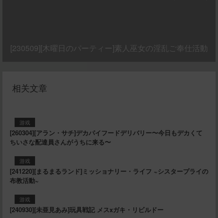
[230509][木曜日のパーティー]素人巫女の淫乱ご奉仕活動
相关文章
游戏
[260304][アラン・サチ]デカパイフードデリバリー〜今日もデカくて
ちいさな配達員さんがうちに来る〜
游戏
[241220][まるまるランド]ミッショナリー・ライフ ~シスタープライの
布教活動~
游戏
[240930][未亜見あみ]玩具戦記 メスxガキ・リビルドー