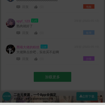
回复
(0)
地板
vpyf_123
Lv5
3年前 (2023-05-12)
熟肉就好了
回复
(0)
板凳
黑喵大佬的粉丝
Lv4
3年前 (2023-05-10)
大佬降点价吧，实在买不起啊
回复
(0)
沙发
加载更多
二次元资源，一个App全搞定
立即下载
永不迷路，海量资源随时随地轻松下载！