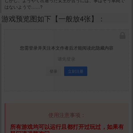
しかし、ようやく出遭った女王が言うには、事はそう単純で
はないようで……?
游戏预览图如下【一般放4张】：
您需登录并关注本文作者后才能阅读此隐藏内容
请先登录
登录
立刻注册
使用注意事项：
所有游戏均可以运行且都打开过玩过，如果有