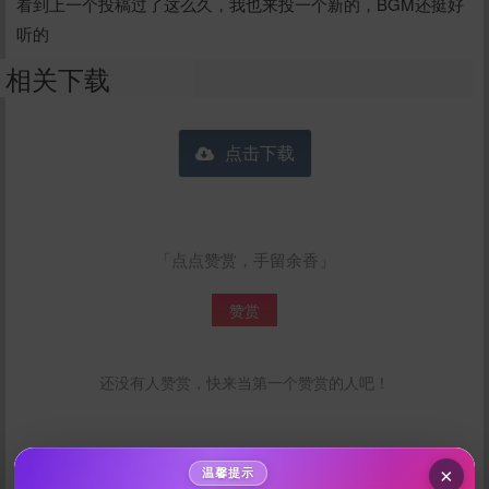
看到上一个投稿过了这么久，我也来投一个新的，BGM还挺好
听的
相关下载
点击下载
「点点赞赏，手留余香」
给BIMI0打赏
赞赏
10
50
100
分
分
分
还没有人赞赏，快来当第一个赞赏的人吧！
200
500
自定义
分
分
秒传文本链接
点击全选
×
温馨提示