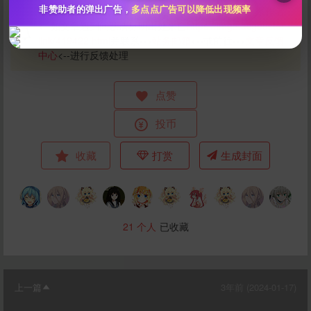
本文章由-->
BIMI0
<--编辑并发布, 转载/补档请-->
联系作者
非赞助者的弹出广告，
多点点广告可以降低出现频率
<--如文章遇到问题请标明出处来自
https://img2.acgbuster.
link/419422.html
并联系-->
站务邮箱
<--或前往-->
文章反馈
中心
<--进行反馈处理
点赞
投币
立刻支付
收藏
打赏
生成封面
21
个人
已收藏
上一篇
3年前 (2024-01-17)