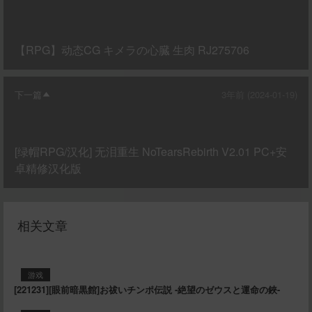
【RPG】动态CG キメラの心臓 生肉 RJ275706
下一篇
3年前 (2024-01-19)
[绿帽RPG/汉化] 无泪重生 NoTearsRebirth V2.01 PC+安
卓精修汉化版
相关文章
游戏
[221231][眼前暗黒館]お祓いチンポ伝説 -絶望のゼウスと運命の鋏-