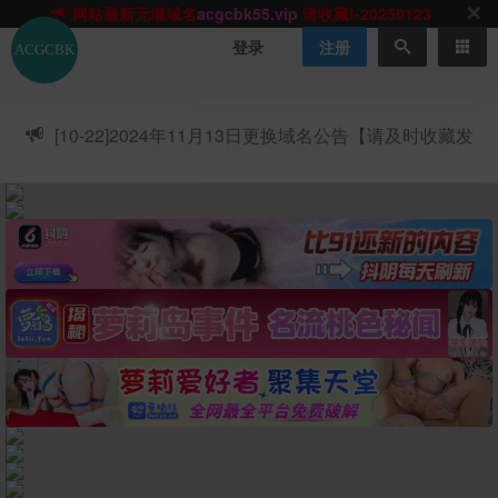
网站TG群聊
t.me/acgbuster
请收藏!
ACGCBK官方App
点击下载
永不迷路！
登录
注册
网站最新无墙域名
acgcbk55.vip
请收藏!-20250123
网站发布页
acgcbk11.com
请收藏!
ACGCBK官方App
点击下载
永不迷路！
[10-22]
2024年11月13日更换域名公告【请及时收藏发
网站最新无墙域名
acgcbk55.vip
请收藏!-20250123
布页】
ACGCBK官方App
点击下载
永不迷路！
网站最新无墙域名
acgcbk55.vip
请收藏!-20250123
网站永久主站域名
acgcbk.vip
请收藏!
ACGCBK官方App
点击下载
永不迷路！
网站最新无墙域名
acgcbk55.vip
请收藏!-20250123