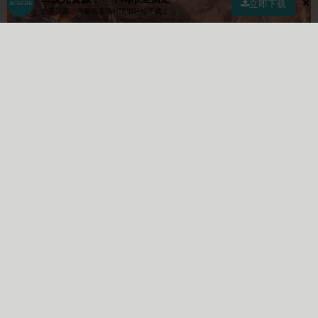
立即下载
永不迷路，海量资源随时随地轻松下载！
首页
社区
商店
专区
指南
我的
BIMI0
投稿者
Lv4
关注
私信
1
5
2
文章
关注
粉丝
作者申请
审核申请
编辑申请
积分说明
投稿指南
面码图床
赞助窗口
面码官群
站点募捐
站点地图