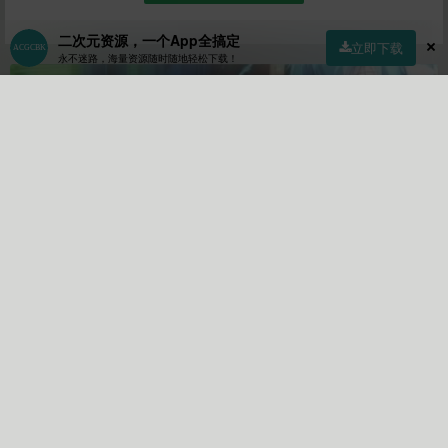
二次元资源，一个App全搞定
立即下载
永不迷路，海量资源随时随地轻松下载！
首页
社区
商店
专区
指南
我的
im back temporary
作者
Lv10
关注
私信
3569
4
2613
文章
关注
粉丝
作者的个人描述:
我......我........关于里番库各位也
不用担心明年将会更新到2021年,早买里番库早享受后面会死贵
死贵的！