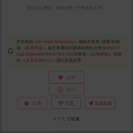
还没有人赞赏，快来当第一个赞赏的人吧！
本文章由-->
im back temporary
<--编辑并发布, 转载/补档
请-->
联系作者
<--如文章遇到问题请标明出处来自
https://i
mg2.acgbuster.link/47925.html
并联系-->
站务邮箱
<--或前
往-->
文章反馈中心
<--进行反馈处理
点赞
投币
收藏
打赏
生成封面
0
个人
已收藏