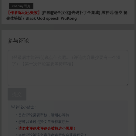
cosplay写真
【作者标记已失效】
[自购][完全汉化][去码补丁全集成] 黑神话:悟空 抢
先体验版 / Black God speech WuKong
参与评论
提交
💡 评论小贴士：
• 首次评论需要审核，请耐心等待！
• 您可以通过点赞文章来获取积分！
•
请勿水评论水评论会被拉进小黑屋！
• 当然评论被该文章作者点赞也会获得积分！