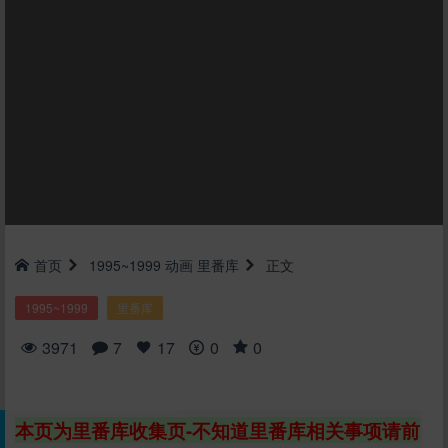
首页
1995~1999
动画
里番库
正文
1995~1999
里番库
3971
7
17
0
0
本页为里番库收集页-不知道里番库相关事项请前