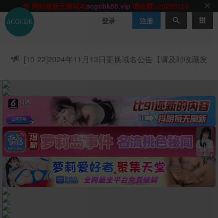
网站TG群聊
t.me/acgbuster
请收藏!
ACGCBK官方App
点击下载
永不迷路！
登录
注册
网站最新无墙域名
acgcbk55.vip
请收藏!-20250123
网站发布页
acgcbk11.com
请收藏!
ACGCBK官方App
点击下载
永不迷路！
[10-22]
2024年11月13日更换域名公告【请及时收藏发
网站最新无墙域名
acgcbk55.vip
请收藏!-20250123
布页】
ACGCBK官方App
点击下载
永不迷路！
网站最新无墙域名
acgcbk55.vip
请收藏!-20250123
网站永久主站域名
acgcbk.vip
请收藏!
ACGCBK官方App
点击下载
永不迷路！
网站最新无墙域名
acgcbk55.vip
请收藏!-20250123