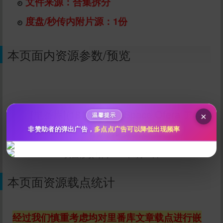
文件来源：合集拆分
度盘/秒传内附片源：1份
给im back temporary打赏
10
50
100
本页面内资源参数/预览
分
分
分
200
500
自定义
分
分
秒传文本链接
点击全选
[里番库](18禁アニメ)Space Ofera アッ
×
温馨提示
ガ・ルター
非赞助者的弹出广告，
多点点广告可以降低出现频率
页面修改时间2021年5月22日
本页面资源载点统计
经过我们慎重考虑均对里番库文章载点进行嵌