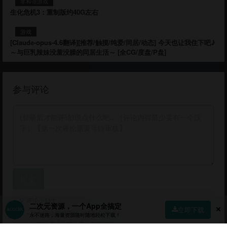
非和谐游戏
生化危机3：重制版约40G左右
游戏
[Claude-opus-4.6翻译][推荐/触摸/纯爱/同居/动态] 今天也让我住下吧♪
～与巨乳辣妹没羞没臊的同居生活～ [全CG/度盘/P盘]
参与评论
提交
💡 评论小贴士：
二次元资源，一个App全搞定
立即下载
• 首次评论需要审核，请耐心等待！
永不迷路，海量资源随时随地轻松下载！
• 您可以通过点赞文章来获取积分！