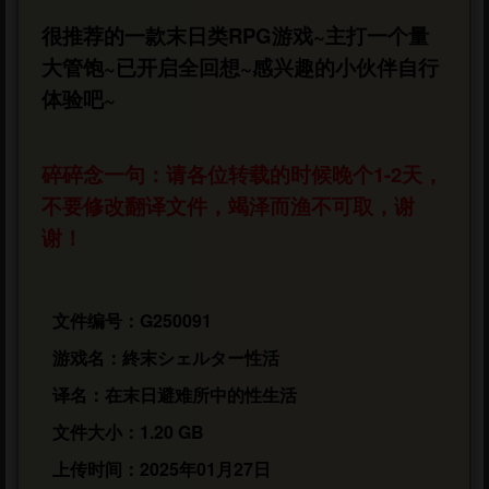
1、把游戏程序拽如Mtool中启动
很推荐的一款末日类RPG游戏~主打一个量
大管饱~已开启全回想~感兴趣的小伙伴自行
体验吧~
2、直接启动与工具一同启动.bat
碎碎念一句：请各位转载的时候晚个1-2天，
不要修改翻译文件，竭泽而渔不可取，谢
谢！
3、启动完成后按照如下步骤加载翻译
文件编号：G250091
游戏名：終末シェルター性活
译名：在末日避难所中的性生活
文件大小：1.20 GB
上传时间：2025年01月27日