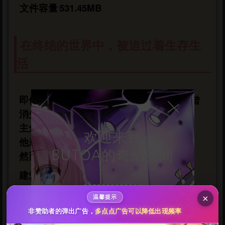
文件容量
531.45MB
在终结的世界中，被迫过着生存生
活
即使长大成人，建造秘密基地的热情也未曾
消失，
给butoa打赏
主角因此成为了一家避难所公司的职员。
欢迎来到
他亲手建造避难所，享受着人生。
10
50
100
分
分
分
BUTOA的奇幻空间
然而有一天，世界迎来了末日。
200
500
自定义
分
分
建筑物化为灰烬，粮食见底。
秒传文本链接
正常的人类死去，疯狂的人类挥舞暴力生
点击全选
开始冒险
×
温馨提示
存。
非赞助者的弹出广告，
多点点广告可以降低出现频率
在这样的世界中，仍有几位美女艰难存活。