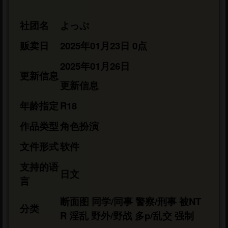
社团名
よっぷ
贩卖日
2025年01月23日 0点
2025年01月26日
更新信息
更新信息
年龄指定
R18
作品类型
角色扮演
文件形式
软件
支持的语
日文
言
断面图 同学/同事 警察/刑事 被NT
分类
R 淫乱 野外/野战 多p/乱交 强制