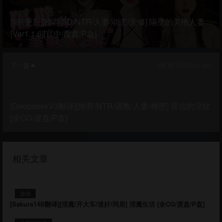
[1月更新][推荐/3D/NTR/人妻/动态/无修] 隔壁的美艳人妻
[Ver1.1.6][官中/度盘/P盘]
下一篇
2年前 (2025-01-29)
[DeepseekV3翻译][推荐/NTR/调教/人妻/雌堕] 背信的淫纹
[全CG/度盘/P盘]
相关文章
游戏
[Sakura14B翻译][淫魔/开大车/迷奸/同居] 淫魔生活 [全CG/度盘/P盘]