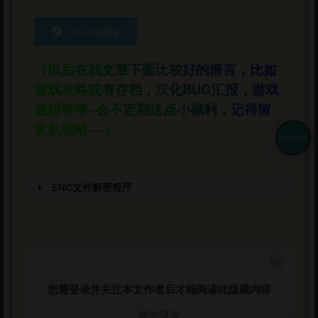
DLsite链接
（以后在我文章下面比较好的留言，比如
游戏攻略或者存档，汉化BUG汇报，游戏
感想等等~会不定期送点小福利，记得留
意私信哈~~）
ACGCBK
ENC文件解密程序
文件需要以下程序进行第一次解密
ENC解密程序下载：
https://pan.baidu.com/s/1a4nNQXvtrXJVZHR
ffH_CkA?pwd=109j
您需登录并关注本文作者后才能阅读此隐藏内容
密码：acgbuster
请先登录