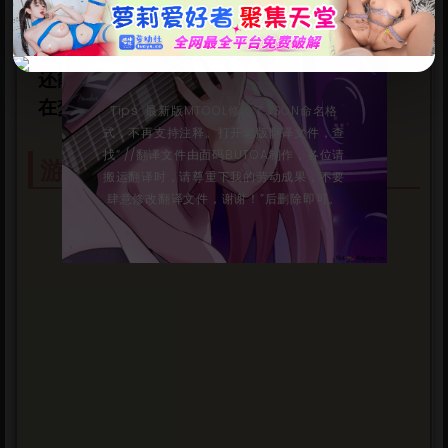
🎮免责声明：”本人分享资源均来自网络，
在匮乏的物资中，
AI翻译由本人完成，请支持开发者购买正
是一个人活下去，还是接纳她们。
版”
还能继续生存多少天。
在梦想的避难所中，地狱般的生存开始了。
Tips: 最新版MTOOL修改了JSON命名格
式，不再支持注释。打开老版翻译文件，查
找“ //翻译文件由面码BUTOA制作，各位请
游戏截图
搬运翻译时，请尊重下我的劳动成果，不要
立刻支付
肆意修改翻译文件，谢谢！”后删除即可。