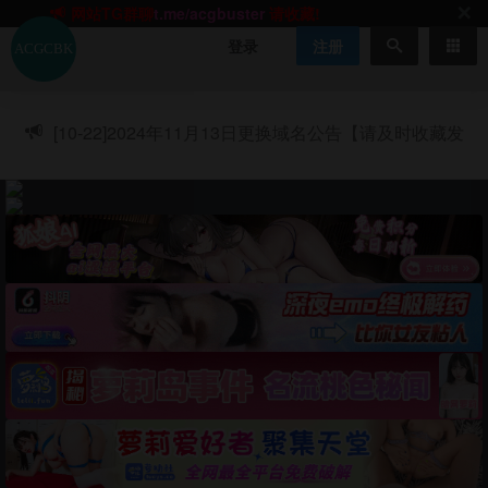
网站TG群聊
t.me/acgbuster
请收藏!
ACGCBK官方App
点击下载
永不迷路！
登录
注册
网站最新无墙域名
acgcbk55.vip
请收藏!-20250123
网站发布页
acgcbk11.com
请收藏!
ACGCBK官方App
点击下载
永不迷路！
[10-22]
2024年11月13日更换域名公告【请及时收藏发
网站最新无墙域名
acgcbk55.vip
请收藏!-20250123
布页】
ACGCBK官方App
点击下载
永不迷路！
网站最新无墙域名
acgcbk55.vip
请收藏!-20250123
网站永久主站域名
acgcbk.vip
请收藏!
ACGCBK官方App
点击下载
永不迷路！
网站最新无墙域名
acgcbk55.vip
请收藏!-20250123