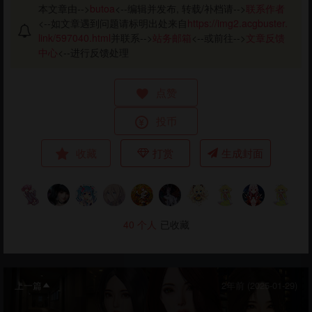
本文章由-->
butoa
<--编辑并发布, 转载/补档请-->
联系作者
<--如文章遇到问题请标明出处来自
https://img2.acgbuster.
link/597040.html
并联系-->
站务邮箱
<--或前往-->
文章反馈
中心
<--进行反馈处理
点赞
投币
收藏
打赏
生成封面
40
个人
已收藏
上一篇
2年前 (2025-01-29)