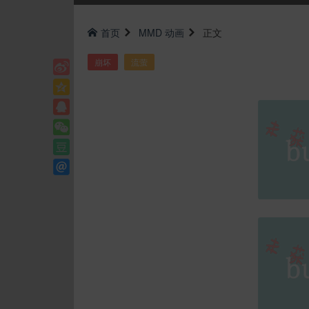
首页
MMD
动画
正文
崩坏
流萤