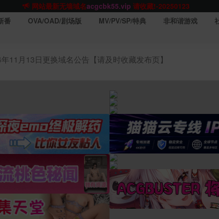
网站TG群聊
t.me/acgbuster
请收藏!
ACGCBK官方App
点击下载
永不迷路！
新番
OVA/OAD/剧场版
MV/PV/SP/特典
非和谐游戏
网站最新无墙域名
acgcbk55.vip
请收藏!-20250123
网站发布页
acgcbk11.com
请收藏!
ACGCBK官方App
点击下载
永不迷路！
24年11月13日更换域名公告【请及时收藏发布页】
网站最新无墙域名
acgcbk55.vip
请收藏!-20250123
ACGCBK官方App
点击下载
永不迷路！
网站最新无墙域名
acgcbk55.vip
请收藏!-20250123
网站永久主站域名
acgcbk.vip
请收藏!
ACGCBK官方App
点击下载
永不迷路！
网站最新无墙域名
acgcbk55.vip
请收藏!-20250123