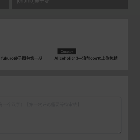
[chamo]芙宁娜
Cosplay
】fukuro袋子图包第一期
Aliceholic13—流莹cos女上位榨精