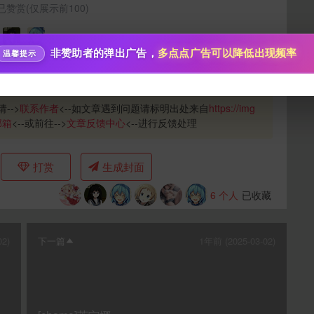
分享本文封面
秒传文本链接
已赞赏(仅展示前100)
点击全选
分享到微博
非赞助者的弹出广告，
多点点广告可以降低出现频率
温馨提示
下载封面
-->
联系作者
<--如文章遇到问题请标明出处来自
https://img
邮箱
<--或前往-->
文章反馈中心
<--进行反馈处理
打赏
生成封面
6
个人
已收藏
立刻支付
02)
下一篇
1年前 (2025-03-02)