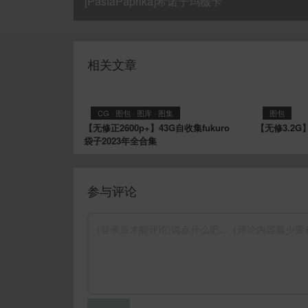
[PastaPaprika]希诺宁玛薇卡
相关文章
CG
·
图包
·
图库
·
图集
图包
【无修正2600p+】43G自收集fukuro
【无修3.2G
袋子2023年全合集
参与评论