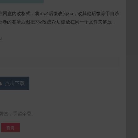
网盘内改格式，将mp4后缀改为zip，改其他后缀等于自杀
分卷的看清后缀把73z改成7z后缀放在同一个文件夹解压，
r
点击下载
给must01打赏
赞赏，手留余香」
10
50
100
分
分
分
赞赏
200
500
自定义
分
分