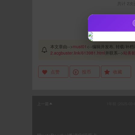
共计 2次
本文章由-->
must01
<--编辑并发布, 转载/补档请
2.acgbuster.link/613981.html
并联系-->
站务
点赞
投币
收藏
上一篇
1年前 (2025-03-