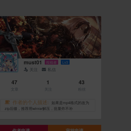
must01
投稿者
Lv3
关注
私信
47
1
43
文章
关注
粉丝
作者的个人描述:
如果是mp4格式的改为
zip后缀，推荐用winrar解压，批量炸不补
作者申请
审核申请