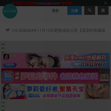
网站TG群聊
t.me/acgbuster
请收藏!
ACGCBK官方App
点击下载
永不迷路！
登录
注册
网站最新无墙域名
acgcbk55.vip
请收藏!-20250123
网站发布页
acgcbk11.com
请收藏!
ACGCBK官方App
点击下载
永不迷路！
[10-22]
2024年11月13日更换域名公告【请及时收藏发
网站最新无墙域名
acgcbk55.vip
请收藏!-20250123
布页】
ACGCBK官方App
点击下载
永不迷路！
网站最新无墙域名
acgcbk55.vip
请收藏!-20250123
网站永久主站域名
acgcbk.vip
请收藏!
ACGCBK官方App
点击下载
永不迷路！
网站最新无墙域名
acgcbk55.vip
请收藏!-20250123