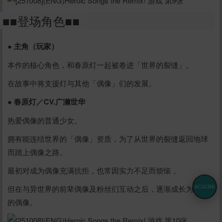
■■登场角色■■
● 主角（玩家）
本作的核心角色，和春原灯一起被卷进「世界的裂缝」。
在故事中将支援灯与其他「偶像」们的发展。
● 春原灯／CV.广濑世华
热爱偶像的普通少女。
拥有能连结世界的「偶像」资质，为了从世界的裂缝返回地球
而踏上偶像之路。
最初对成为偶像充满抗拒，也常因实力不足而烦恼，
但在与异世界的前辈偶像及粉丝们互动之后，逐渐成长为真正
ACGCBK
的偶像。