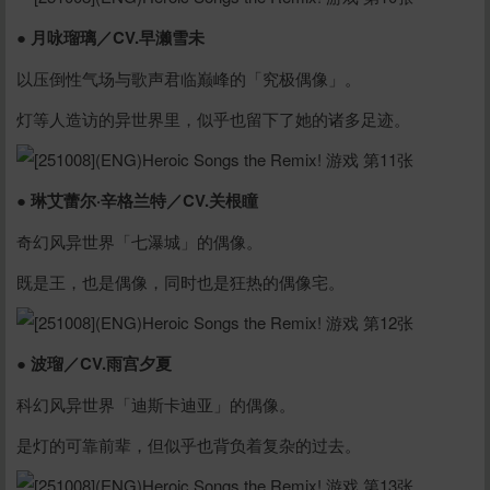
● 月咏瑠璃／CV.早濑雪未
以压倒性气场与歌声君临巅峰的「究极偶像」。
灯等人造访的异世界里，似乎也留下了她的诸多足迹。
● 琳艾蕾尔·辛格兰特／CV.关根瞳
奇幻风异世界「七瀑城」的偶像。
既是王，也是偶像，同时也是狂热的偶像宅。
● 波瑠／CV.雨宫夕夏
科幻风异世界「迪斯卡迪亚」的偶像。
是灯的可靠前辈，但似乎也背负着复杂的过去。