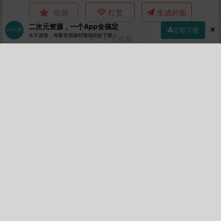
收藏
打赏
生成封面
二次元资源，一个App全搞定
立即下载
永不迷路，海量资源随时随地轻松下载！
0
个人
已收藏
首页
社区
商店
专区
指南
我的
上一篇
10月前 (10-14)
[251006][ンジャna!!]CallGate
下一篇
10月前 (10-14)
[251009](ENG)Fast Food Girlfriend