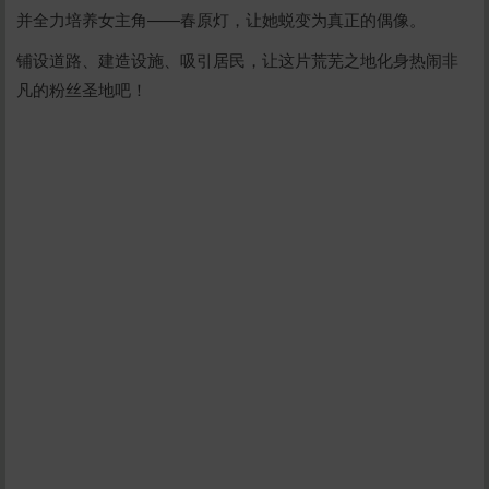
并全力培养女主角——春原灯，让她蜕变为真正的偶像。
铺设道路、建造设施、吸引居民，让这片荒芜之地化身热闹非
凡的粉丝圣地吧！