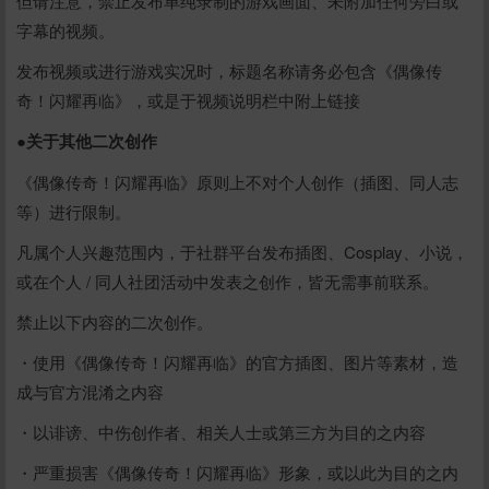
但请注意，禁止发布单纯录制的游戏画面、未附加任何旁白或
字幕的视频。
发布视频或进行游戏实况时，标题名称请务必包含《偶像传
奇！闪耀再临》，或是于视频说明栏中附上链接
●关于其他二次创作
《偶像传奇！闪耀再临》原则上不对个人创作（插图、同人志
等）进行限制。
凡属个人兴趣范围内，于社群平台发布插图、Cosplay、小说，
或在个人 / 同人社团活动中发表之创作，皆无需事前联系。
禁止以下内容的二次创作。
・使用《偶像传奇！闪耀再临》的官方插图、图片等素材，造
成与官方混淆之内容
・以诽谤、中伤创作者、相关人士或第三方为目的之内容
・严重损害《偶像传奇！闪耀再临》形象，或以此为目的之内