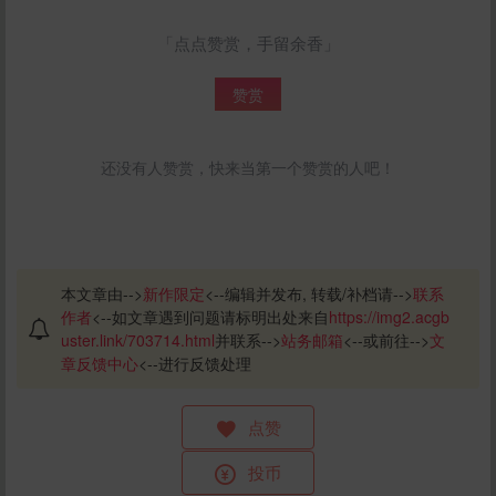
「点点赞赏，手留余香」
赞赏
还没有人赞赏，快来当第一个赞赏的人吧！
本文章由-->
新作限定
<--编辑并发布, 转载/补档请-->
联系
作者
<--如文章遇到问题请标明出处来自
https://img2.acgb
uster.link/703714.html
并联系-->
站务邮箱
<--或前往-->
文
章反馈中心
<--进行反馈处理
点赞
投币