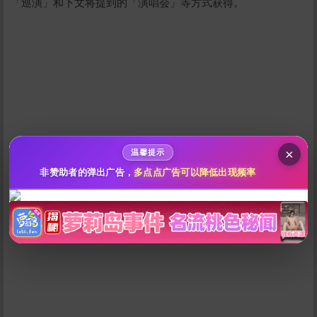
「巡演」和下文将提到的「演唱会」等方式获得。
给新作限定打赏
10
50
100
分
分
分
200
500
自定义
分
分
秒传文本链接
点击全选
×
温馨提示
非赞助者的弹出广告，
多点点广告可以降低出现频率