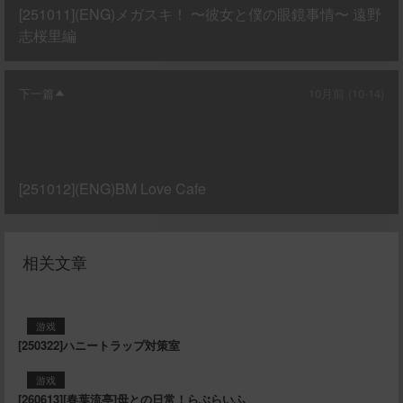
[251011](ENG)メガスキ！ 〜彼女と僕の眼鏡事情〜 遠野
志桜里編
下一篇
10月前 (10-14)
[251012](ENG)BM Love Cafe
相关文章
游戏
[250322]ハニートラップ対策室
游戏
[260613][春葉流亭]母との日常！らぶらいふ