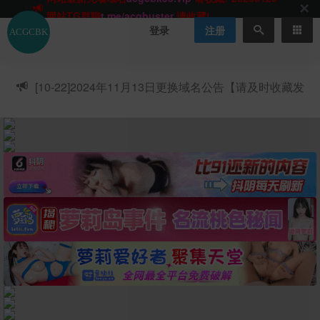
网站TG群聊
t.me/acgbuster
请收藏!
ACGCBK官方App
点击下载
永不迷路！
登录
注册
网站最新无墙域名
acgcbk55.vip
请收藏!-20250123
网站发布页
acgcbk11.com
请收藏!
ACGCBK官方App
点击下载
永不迷路！
[10-22]
2024年11月13日更换域名公告【请及时收藏发
网站最新无墙域名
acgcbk55.vip
请收藏!-20250123
布页】
ACGCBK官方App
点击下载
永不迷路！
网站最新无墙域名
acgcbk55.vip
请收藏!-20250123
网站永久主站域名
acgcbk.vip
请收藏!
ACGCBK官方App
点击下载
永不迷路！
网站最新无墙域名
acgcbk55.vip
请收藏!-20250123