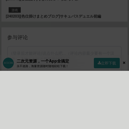
游戏
[240203][色仕掛けまとめブログ]サキュバスデュエル前編
参与评论
二次元资源，一个App全搞定
立即下载
永不迷路，海量资源随时随地轻松下载！
首页
社区
商店
专区
指南
我的
提交
💡 评论小贴士：
• 首次评论需要审核，请耐心等待！
• 您可以通过点赞文章来获取积分！
•
请勿水评论水评论会被拉进小黑屋！
• 当然评论被该文章作者点赞也会获得积分！