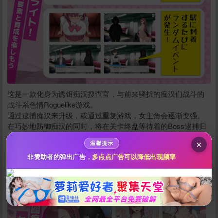
给新作限定打赏
10
50
100
这是一款化身为诱饵痴汉搜查官，与前来骚扰的痴汉们战斗的
分
分
分
战斗系色情Roguelike游戏。
通过逮捕痴汉来升级，或通过重复游戏，女主角会逐渐变强。
200
500
自定义
分
分
秒传文本链接
在巧妙地防御痴汉的同时，将在关卡终盘等待着的Boss逮捕归
案吧！
点击全选
×
温馨提示
游戏特色
非赞助者的弹出广告，
多点点广告可以降低出现频率