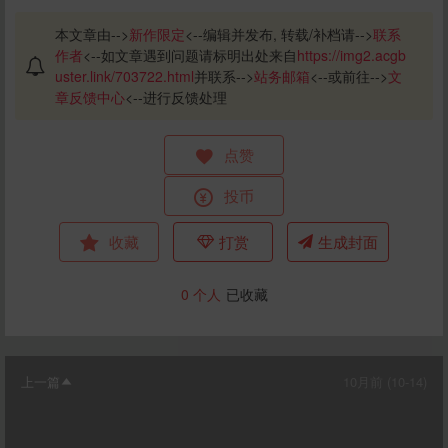
本文章由-->
新作限定
<--编辑并发布, 转载/补档请-->
联系
作者
<--如文章遇到问题请标明出处来自
https://img2.acgb
uster.link/703722.html
并联系-->
站务邮箱
<--或前往-->
文
章反馈中心
<--进行反馈处理
点赞
投币
收藏
打赏
生成封面
0
个人
已收藏
上一篇
10月前 (10-14)