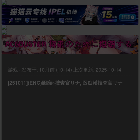
游戏
·
发布于:
10月前 (10-14)
上次更新:
2025-10-14
[251011](ENG)囮痴○捜査官リナ, 囮痴漢捜査官リナ