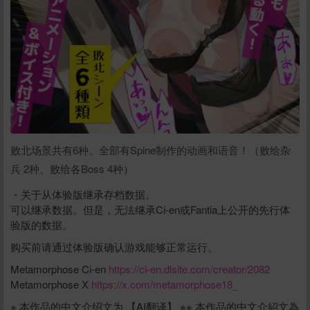
败北场景共有6种。全部有Spine制作的动画和语音！（败给杂
兵 2种、败给各Boss 4种）
・关于从体验版继承存档数据。
可以继承数据。但是，无法继承Ci-en或Fantia上公开的先行体
验版的数据。
购买前请通过体验版确认游戏能够正常运行。
Metamorphose Ci-en
https://ci-en.dlsite.com/creator/2082
Metamorphose X
https://x.com/metamorphose18_
※ 本作品的中文介绍文为 【AI翻译】 ※※ 本作品的中文介紹文為