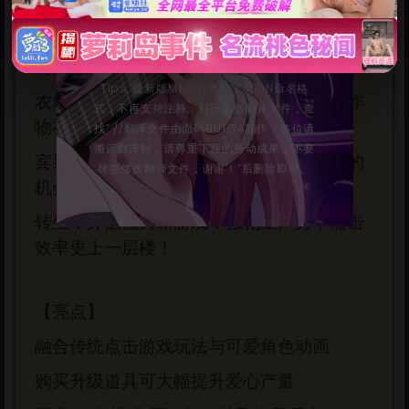
击发动攻击！
🎮免责声明：”本人分享资源均来自网络，
AI翻译由本人完成，请支持开发者购买正
版”
【迷你游戏】
Tips: 最新版MTOOL修改了JSON命名格
农场：消耗爱心培育作物，收获丰收吧！作
式，不再支持注释。打开老版翻译文件，查
物在成长过程中会提升生产力哦！
找“ //翻译文件由面码BUTOA制作，各位请
搬运翻译时，请尊重下我的劳动成果，不要
宾果：抽取数字凑齐宾果！大量获取爱心的
立刻支付
肆意修改翻译文件，谢谢！”后删除即可。
机会！
转生：开启强力新游戏！强化生产力，点击
效率更上一层楼！
【亮点】
融合传统点击游戏玩法与可爱角色动画
购买升级道具可大幅提升爱心产量