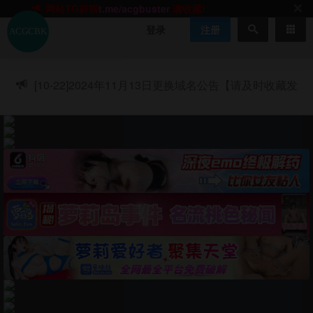
网站TG群聊
t.me/acgbuster
请收藏!
ACGCBK官方App
点击下载
永不迷路！
登录
注册
网站最新无墙域名
acgcbk55.vip
请收藏!-20250123
网站发布页
acgcbk11.com
请收藏!
ACGCBK官方App
点击下载
永不迷路！
[10-22]
2024年11月13日更换域名公告【请及时收藏发
网站最新无墙域名
acgcbk55.vip
请收藏!-20250123
布页】
ACGCBK官方App
点击下载
永不迷路！
网站最新无墙域名
acgcbk55.vip
请收藏!-20250123
网站永久主站域名
acgcbk.vip
请收藏!
ACGCBK官方App
点击下载
永不迷路！
网站最新无墙域名
acgcbk55.vip
请收藏!-20250123