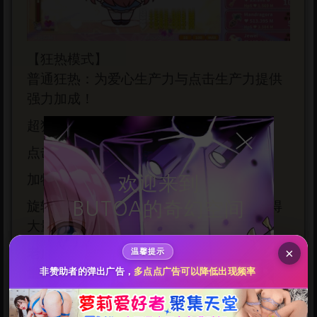
【狂热模式】
普通狂热：为爱心生产力与点击生产力提供
强力加成！
超狂热：获得超强生产力加成！
点击狂热：连击点击提升生产力！
给butoa打赏
加特林狂热：每点击6次提升道具生产力！
欢迎来到
10
50
100
分
分
分
旋转狂热：转动魔法阵吧！每次旋转可获得
BUTOA的奇幻空间
大量爱心！
200
500
自定义
分
分
秒传文本链接
老虎机狂热：凑齐三个数字符号即可获得大
×
温馨提示
点击全选
开始冒险
量爱心！
非赞助者的弹出广告，
多点点广告可以降低出现频率
怪物狂热：与伙伴们一起击败怪物！连击点