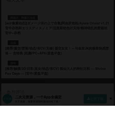
网赚区
·
网赚区游戏
[act/像素动态][ダメージ床の上で合集]阿由罗危机/Ayura Crisis! v1.21
官中存档和エリスディスノミア/厄里斯绝色讨灭传/精神错乱的爱丽丝
官中+存档
游戏
[推荐/援交/堕落/动态/有CV/无修] 援交女友！～与金发JK的极致快感堕
落～ 含特典 [机翻/PC+APK/度盘/P盘]
游戏
[推荐/触摸/3D/日常/巫女/动态/有CV] 狐仙大人的神社日和 — Shrine
Fox Days — [官中/度盘/P盘]
参与评论
二次元资源，一个App全搞定
立即下载
永不迷路，海量资源随时随地轻松下载！