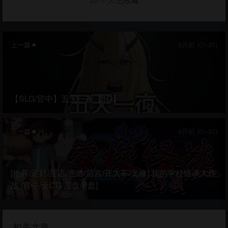
22
个人
已收藏
上一篇
6月前 (01-31)
【SLG/官中】五天一夜【1G】
下一篇
6月前 (01-31)
[推荐/逆奸/淫语/色诱/后宫/开大车/无修] 我的学校怪谈大作
战 [官中/全CG/度盘/P盘]
相关文章