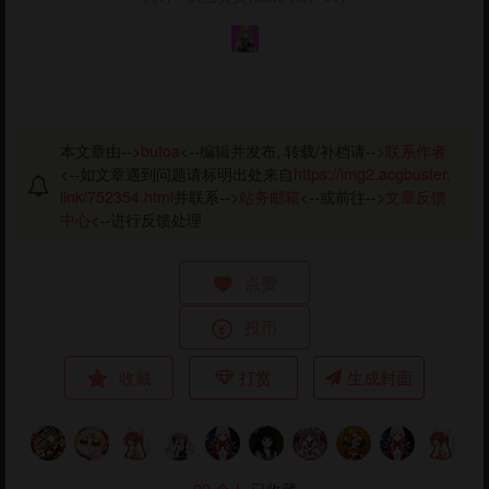
本文章由-->
butoa
<--编辑并发布, 转载/补档请-->
联系作者
<--如文章遇到问题请标明出处来自
https://img2.acgbuster.
link/752354.html
并联系-->
站务邮箱
<--或前往-->
文章反馈
中心
<--进行反馈处理
点赞
投币
收藏
打赏
生成封面