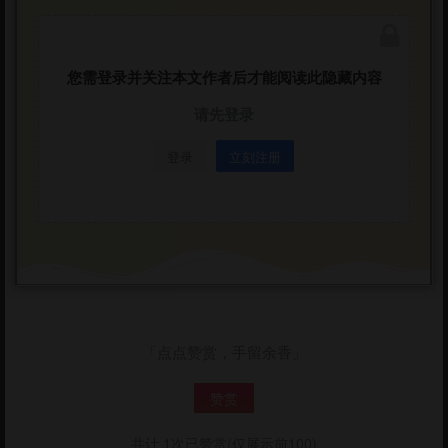
ENC解密程序下载：
https://pan.baidu.com/s/1a4nNQXvtrXJVZHR
ffH_CkA?pwd=109j
您需登录并关注本文作者后才能阅读此隐藏内容
密码：acgbuster
请先登录
登录
立刻注册
「点点赞赏，手留余香」
赞赏
共计 1次已赞赏(仅展示前100)