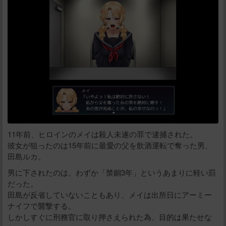
11年前、ヒロインのメイは殺人未遂の罪で逮捕された。
彼女が狙ったのは15年前に最愛の父を飲酒運転で奪った男、
田島ルカ。
男に下されたのは、わずか「禁錮3年」というあまりに軽い罰
だった。
田島が反省していないこともあり、メイは出所日にアーミー
ナイフで襲撃する。
しかしすぐに刑務官に取り押さえられた為、目的は果たせな