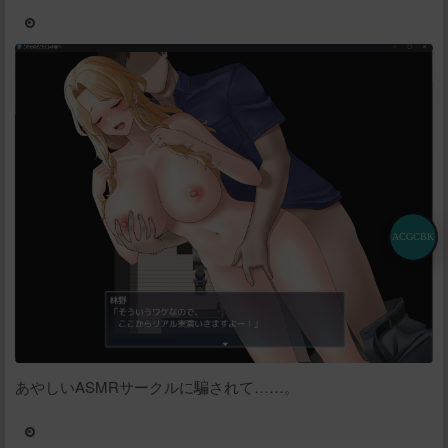
ACGCBK
あやしいASMRサークルに騙されて……。