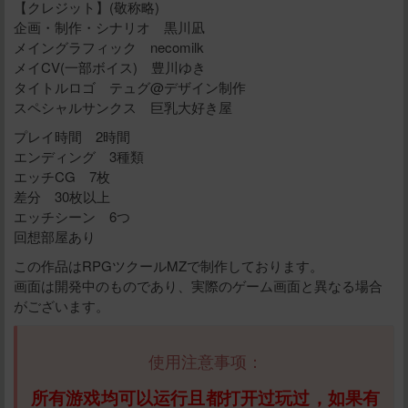
【クレジット】(敬称略)
企画・制作・シナリオ 黒川凪
メイングラフィック necomilk
メイCV(一部ボイス) 豊川ゆき
タイトルロゴ テュグ@デザイン制作
スペシャルサンクス 巨乳大好き屋
プレイ時間 2時間
エンディング 3種類
エッチCG 7枚
差分 30枚以上
エッチシーン 6つ
回想部屋あり
この作品はRPGツクールMZで制作しております。
画面は開発中のものであり、実際のゲーム画面と異なる場合
がございます。
使用注意事项：
所有游戏均可以运行且都打开过玩过，如果有