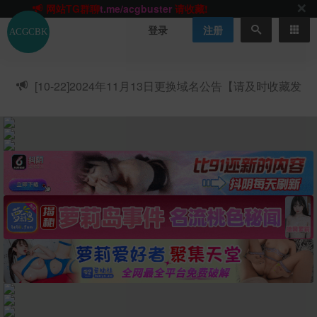
网站TG群聊
t.me/acgbuster
请收藏!
ACGCBK官方App
点击下载
永不迷路！
登录
注册
网站最新无墙域名
acgcbk55.vip
请收藏!-20250123
网站发布页
acgcbk11.com
请收藏!
ACGCBK官方App
点击下载
永不迷路！
[10-22]
2024年11月13日更换域名公告【请及时收藏发
网站最新无墙域名
acgcbk55.vip
请收藏!-20250123
布页】
ACGCBK官方App
点击下载
永不迷路！
网站最新无墙域名
acgcbk55.vip
请收藏!-20250123
网站永久主站域名
acgcbk.vip
请收藏!
ACGCBK官方App
点击下载
永不迷路！
网站最新无墙域名
acgcbk55.vip
请收藏!-20250123