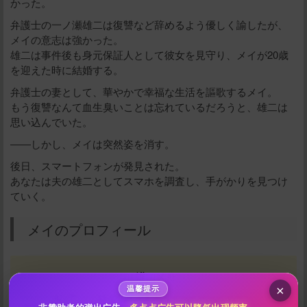
かった。
弁護士の一ノ瀬雄二は復讐など辞めるよう優しく諭したが、
メイの意志は強かった。
雄二は事件後も身元保証人として彼女を見守り、メイが20歳
を迎えた時に結婚する。
弁護士の妻として、華やかで幸福な生活を謳歌するメイ。
もう復讐なんて血生臭いことは忘れているだろうと、雄二は
思い込んでいた。
――しかし、メイは突然姿を消す。
後日、スマートフォンが発見された。
给新作限定打赏
あなたは夫の雄二としてスマホを調査し、手がかりを見つけ
ていく。
10
50
100
分
分
分
メイのプロフィール
200
500
自定义
分
分
秒传文本链接
点击全选
×
温馨提示