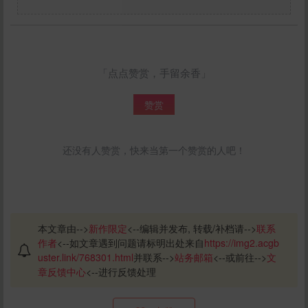
「点点赞赏，手留余香」
赞赏
还没有人赞赏，快来当第一个赞赏的人吧！
本文章由-->
新作限定
<--编辑并发布, 转载/补档请-->
联系
作者
<--如文章遇到问题请标明出处来自
https://img2.acgb
uster.link/768301.html
并联系-->
站务邮箱
<--或前往-->
文
章反馈中心
<--进行反馈处理