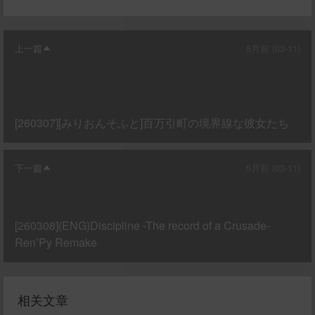
上一篇
5月前 (03-11)
[260307][みりおんそふと]百万引町の境界線な彼女たち
下一篇
5月前 (03-11)
[260308](ENG)Discipline -The record of a Crusade-
Ren’Py Remake
相关文章