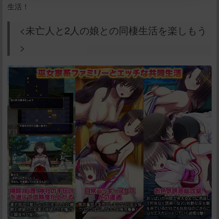
生活！
<未亡人と2人の娘との同棲生活を楽しもう
立刻支付
>