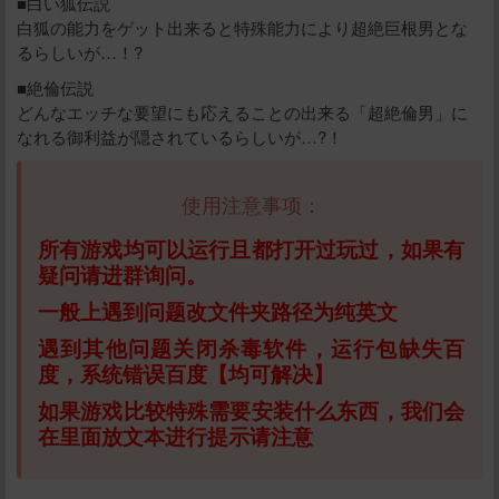
■白い狐伝説
白狐の能力をゲット出来ると特殊能力により超絶巨根男とな
るらしいが…！?
■絶倫伝説
どんなエッチな要望にも応えることの出来る「超絶倫男」に
なれる御利益が隠されているらしいが…?！
使用注意事项：
所有游戏均可以运行且都打开过玩过，如果有
疑问请进群询问。
一般上遇到问题改文件夹路径为纯英文
遇到其他问题关闭杀毒软件，运行包缺失百
度，系统错误百度【均可解决】
如果游戏比较特殊需要安装什么东西，我们会
在里面放文本进行提示请注意