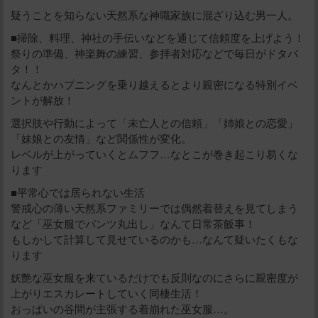
疑うことを知らない天然系な神職家族に混ざり込む男一人。
■掃除、料理、神社の手伝いなどを通じて信頼度を上げよう！
祭りの準備、神楽舞の練習、参拝者対応などで毎日がドタバ
タ！！
なんとかハプニングを乗り越えるとより親密になる特別イベ
ントが解放！
選択肢や行動によって「未亡人との信頼」「姉娘との恋愛」
「妹娘との友情」など関係性が変化。
レベルが上がっていくとムフフ…なとこが巻き起こり易くな
ります
■平常心では居られない生活
警戒心の薄い天然系ファミリーでは偶然着替えを見てしまう
など「巫女服でパンツ丸出し」なんて日常茶飯事！
もしかして計算して見せているのかも…なんて疑いたくもな
ります
妖艶な巫女服を来ているだけでも反則なのにさらに親密度が
上がりエスカレートしていく同棲生活！
おっぱいの谷間が主張する着崩れた巫女服…。