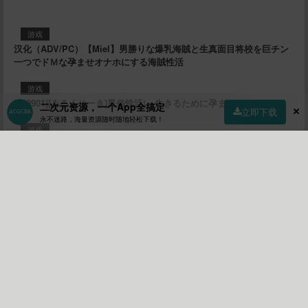
游戏
汉化（ADV/PC）【Miel】男勝りな爆乳海賊と生真面目将校を巨チン
一つでドＭな孕ませオナホにする海賊性活
游戏
[220901][みるくせーき]風俗性活!～生きるために孕ませる!～
二次元资源，一个App全搞定
立即下载
永不迷路，海量资源随时随地轻松下载！
游戏
[250113](ENG)Please Keep it Dry
首页
社区
商店
专区
指南
我的
参与评论