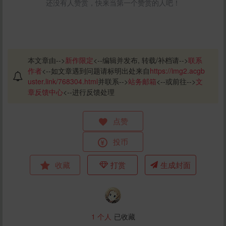
还没有人赞赏，快来当第一个赞赏的人吧！
本文章由-->
新作限定
<--编辑并发布, 转载/补档请-->
联系
作者
<--如文章遇到问题请标明出处来自
https://img2.acgb
uster.link/768304.html
并联系-->
站务邮箱
<--或前往-->
文
章反馈中心
<--进行反馈处理
点赞
投币
收藏
打赏
生成封面
1
个人
已收藏