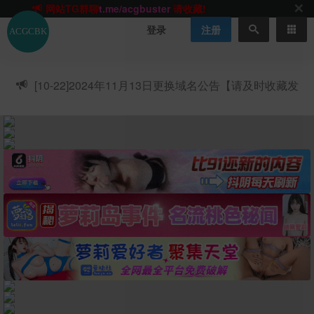
网站TG群聊
t.me/acgbuster
请收藏!
ACGCBK官方App
点击下载
永不迷路！
登录
注册
网站最新无墙域名
acgcbk55.vip
请收藏!-20250123
网站发布页
acgcbk11.com
请收藏!
ACGCBK官方App
点击下载
永不迷路！
[10-22]
2024年11月13日更换域名公告【请及时收藏发
网站最新无墙域名
acgcbk55.vip
请收藏!-20250123
布页】
ACGCBK官方App
点击下载
永不迷路！
网站最新无墙域名
acgcbk55.vip
请收藏!-20250123
网站永久主站域名
acgcbk.vip
请收藏!
ACGCBK官方App
点击下载
永不迷路！
网站最新无墙域名
acgcbk55.vip
请收藏!-20250123