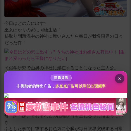
今日はどの穴に出す?
巫女ばかりの家に同棲生活！
给新作限定打赏
跡取り問題渦中の神社に舞い込んだら毎日が我慢限界の日々
だった件！
10
50
100
分
分
分
200
500
自定义
分
分
秒传文本链接
民俗学研究で山奥の神社に滞在することになった主人公。
滞在先の巫女一家は疑うことを知らない天然系な神職家族。
点击全选
×
温馨提示
未亡人の宮司は、伝統の作法を教えるたびに触れあうほど距
離が近くなっていき、
非赞助者的弹出广告，
多点点广告可以降低出现频率
巫女修行中の姉娘とは、祭事の準備などで二人きりの時間が
増えていき、
無邪気な妹娘は、まるで子犬のように寄り添ってくる。
母・姉・妹、それぞれとの距離が日を重ねる毎に縮まってい
き
ふとした事で目撃するお色気に心臓が毎日限界突破する日常