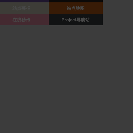
站点募捐
站点地图
在线秒传
Project导航站