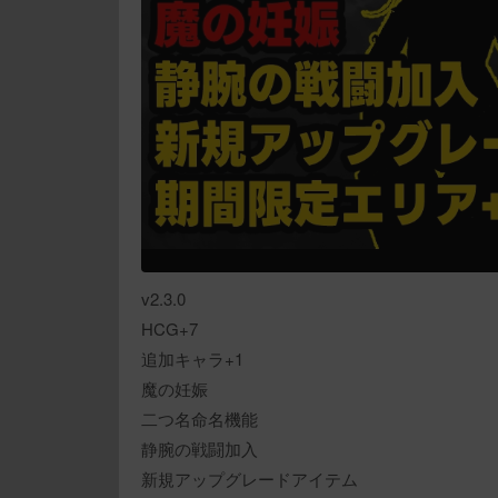
v2.3.0
HCG+7
追加キャラ+1
魔の妊娠
二つ名命名機能
静腕の戦闘加入
新規アップグレードアイテム