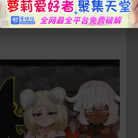
やバグが発生する為バックアップを推奨します
おおよそ95%程度、
下载封面
生しています
立刻支付