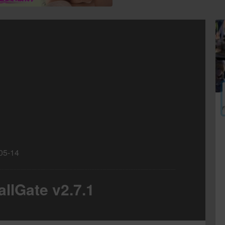
05-14
lGate v2.7.1