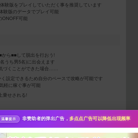
ず体験版をプレイしていただく事を推奨しています
で体験版のデータでプレイ可能
のONOFF可能
■から■■して脱出を行おう!
名うち男5名)に出会えます
気づくことができた場合……
给新作限定打赏
かく設定できるため自分のペースで攻略が可能です
り気軽に稼ぐ事が可能
10
50
100
分
分
分
上乗せされる!
200
500
自定义
分
分
分享本文封面
秒传文本链接
非赞助者的弹出广告，
多点点广告可以降低出现频率
点击全选
温馨提示
分享到微博
攻略対象を更に増やす予定です