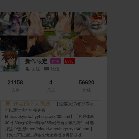
新作限定
作者
Lv10
关注
私信
21158
4
56620
文章
关注
粉丝
作者的个人描述:
【(需要米)你积分不够
可以通过这个链接购买
https://ckyudw.tryyhuqc.xyz/30.html】【尝鲜体验
30日(30天内我一年内(365天)最新发布的稿件)可选
择这个链接https://ckyudw.tryyhuqc.xyz/40.html】
【您也可以通过标签来快速查找该月新游戏