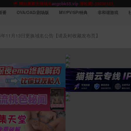
网站TG群聊
t.me/acgbuster
请收藏!
ACGCBK官方App
点击下载
永不迷路！
新番
OVA/OAD/剧场版
MV/PV/SP/特典
非和谐游戏
网站最新无墙域名
acgcbk55.vip
请收藏!-20250123
网站发布页
acgcbk11.com
请收藏!
ACGCBK官方App
点击下载
永不迷路！
24年11月13日更换域名公告【请及时收藏发布页】
网站最新无墙域名
acgcbk55.vip
请收藏!-20250123
ACGCBK官方App
点击下载
永不迷路！
网站最新无墙域名
acgcbk55.vip
请收藏!-20250123
网站永久主站域名
acgcbk.vip
请收藏!
ACGCBK官方App
点击下载
永不迷路！
网站最新无墙域名
acgcbk55.vip
请收藏!-20250123