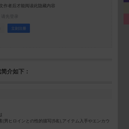
文作者后才能阅读此隐藏内容
请先登录
录
立刻注册
戏简介如下：
は
(男ヒロインとの性的描写(5名),アイテム入手やエンカウ