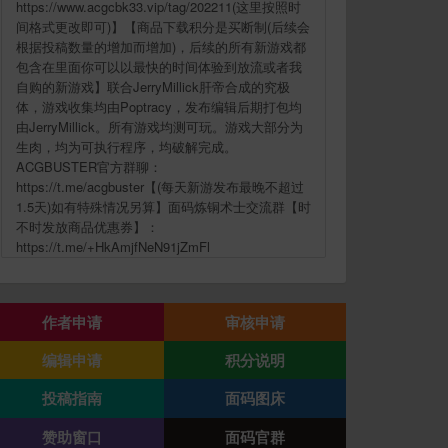
https://www.acgcbk33.vip/tag/202211(这里按照时
间格式更改即可)】【商品下载积分是买断制(后续会
根据投稿数量的增加而增加)，后续的所有新游戏都
包含在里面你可以以最快的时间体验到放流或者我
自购的新游戏】联合JerryMillick肝帝合成的究极
体，游戏收集均由Poptracy，发布编辑后期打包均
由JerryMillick。所有游戏均测可玩。游戏大部分为
生肉，均为可执行程序，均破解完成。
ACGBUSTER官方群聊：
https://t.me/acgbuster【(每天新游发布最晚不超过
1.5天)如有特殊情况另算】面码炼铜术士交流群【时
不时发放商品优惠券】：
https://t.me/+HkAmjfNeN91jZmFl
作者申请
审核申请
编辑申请
积分说明
投稿指南
面码图床
赞助窗口
面码官群