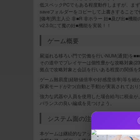
低スペックPCでもある程度動作しますが、ま
saveフォルダーをコピーして上書きすること
[備考]男主人公 非■R 非ホラー 妊■及び出■機能
v2.3.0にて魔の妊■機能を実装！！
ゲーム概要
屍溢れる移ろい門で労働を行いNUM(通貨)を■■
その道中でプレイヤーは個性豊かな攻略対象(23
拠点で攻略対象と会話を行いある程度の関係を
ゲーム難易度(経験値倍率や好感度倍率)等を細
探索モードが2つ(自動と手動)が実装されてお
強力な武器や人員を使用した場合給与に税金が
バランスの良い編成を見つけよう。
システム面の注意
本ゲームは継続的なアップデートを行いcgや