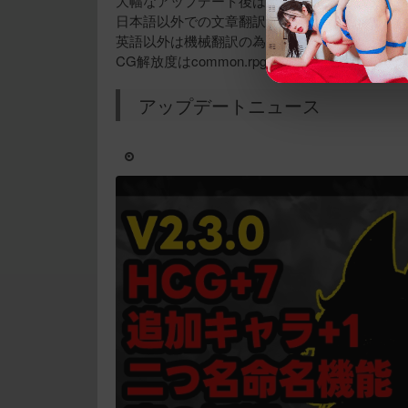
大幅なアップデート後はゲームバランスの変動
日本語以外での文章翻訳率(ko,zh,en,ru,hi)は
英語以外は機械翻訳の為文章に見切れなどが発
CG解放度はcommon.rpgsaveに保存されます
アップデートニュース