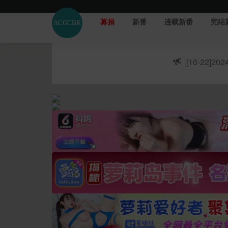
募捐
新番
连载新番
完结
[10-22]
20