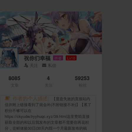
祝你们幸福
作者
Lv10
关注
私信
8085
4
59253
文章
关注
粉丝
作者的个人描述:
【度盘失效的直接站内
信并附上链接看到了就会补(不附链接不补)】【累了
积分不够可以在
https://ckyudw.tryyhuqc.xyz/39.html这里赞助直接
获取全部的和以后我发布的文章都不需要你再花积
分，尝鲜体验30日(30天内我一个月最新发布的稿