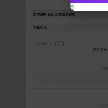
文件说明/更新说明/游戏说明
【慢慢打我就不给你们全CG存档了
下载地址
您的用户组：
游客
仅限登录
登
「点点