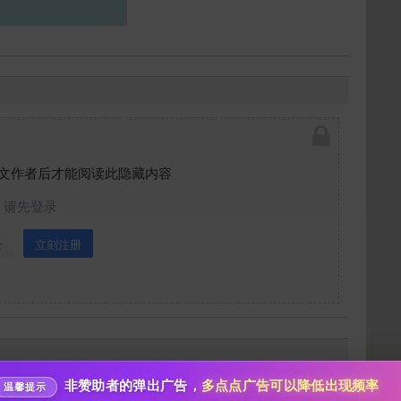
文作者后才能阅读此隐藏内容
请先登录
给祝你们幸福打赏
录
立刻注册
10
50
100
分
分
分
200
500
自定义
分
分
分享本文封面
秒传文本链接
点击全选
分享到微博
非赞助者的弹出广告，
多点点广告可以降低出现频率
软件关闭，游戏目录不能有中文名等。
温馨提示