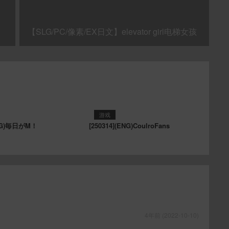
【SLG/PC/像素/EX日文】elevator girl电梯女孩
游戏
ENG)毎日がM！
[250314](ENG)CoulroFans
4年前 (2022-10-10)