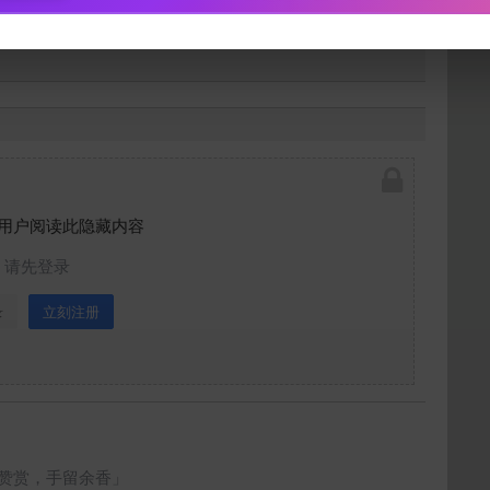
下载封面
】
立刻支付
用户阅读此隐藏内容
请先登录
录
立刻注册
赞赏，手留余香」