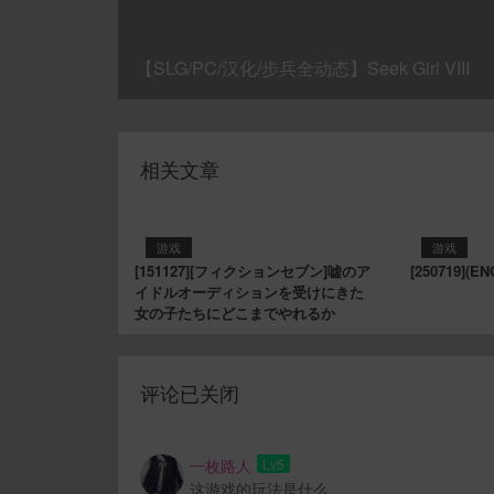
【SLG/PC/汉化/步兵全动态】Seek Girl VIII
相关文章
游戏
游戏
[151127][フィクションセブン]嘘のア
[250719](
イドルオーディションを受けにきた
女の子たちにどこまでやれるか
评论已关闭
一枚路人
Lv5
这游戏的玩法是什么