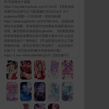
件)可选择这个链接
https://ckyudw.tryyhuqc.xyz/41.html】【所有游戏
亲测可玩全部可以下载(我都打开过玩过)】为了
acgbuster我要一个月200更！更新须知看
https://www.acgcbk33.vip/210780.html。花钱的资
源站全给我爬。所有资源均为转载如有侵权请站内
信我。解压密码没说就是acgbuster。【收费资源站
的资源我都会免费发出来不需要大家去冲什么会员
我要卷死他们艹奥利给】【不会回复任何怎么下载
资源的问题，因为文章页已经说明了，你还问就不
礼貌了】 有问题进群(解决简易游戏问题)：
https://t.me/+HkAmjfNeN91jZmFl【请挂梯子】