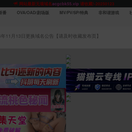
网站TG群聊
t.me/acgbuster
请收藏!
ACGCBK官方App
点击下载
永不迷路！
新番
OVA/OAD/剧场版
MV/PV/SP/特典
非和谐游戏
网站最新无墙域名
acgcbk55.vip
请收藏!-20250123
网站发布页
acgcbk11.com
请收藏!
ACGCBK官方App
点击下载
永不迷路！
24年11月13日更换域名公告【请及时收藏发布页】
网站最新无墙域名
acgcbk55.vip
请收藏!-20250123
ACGCBK官方App
点击下载
永不迷路！
网站最新无墙域名
acgcbk55.vip
请收藏!-20250123
网站永久主站域名
acgcbk.vip
请收藏!
ACGCBK官方App
点击下载
永不迷路！
网站最新无墙域名
acgcbk55.vip
请收藏!-20250123