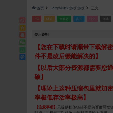
首页
JerryMillick
游戏
游戏
正文
PC
SLG
全动态
步兵
汉化
游戏
使用说明
【您在下载时请顺带下载解密程
件不是改后缀能解决的】
【以后大部分资源都需要您
破】
【理论上这种压缩包里就加
率极低存活率极高】
【注意事项】
只提供秒传链接不提供百度网盘链
呵成！手机端可以修改rar同样需要输入密码