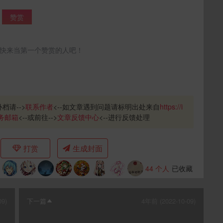
赞赏
快来当第一个赞赏的人吧！
补档请-->
联系作者
<--如文章遇到问题请标明出处来自
https://i
务邮箱
<--或前往-->
文章反馈中心
<--进行反馈处理
打赏
生成封面
44
个人
已收藏
09)
下一篇
4年前 (2022-10-09)