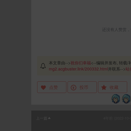
还没有人赞赏，
本文章由-->
祝你们幸福
<--编辑并发布, 转载/
mg2.acgbuster.link/200332.html
并联系-->
站
点赞
投币
收藏
上一篇
4年前 (2022-10-