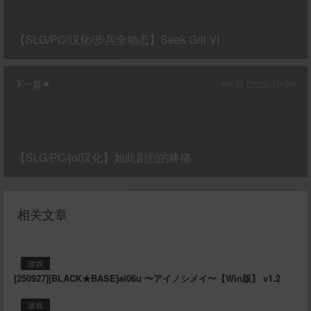
【SLG/PC/汉化/步兵全动态】Seek Gril VI
下一篇
4年前 (2022-10-09)
【SLG/PC/joi汉化】如此剧烈的疼痛
相关文章
游戏
[250927][BLACK★BASE]ai06u 〜アイノシメイ〜【Win版】 v1.2
游戏