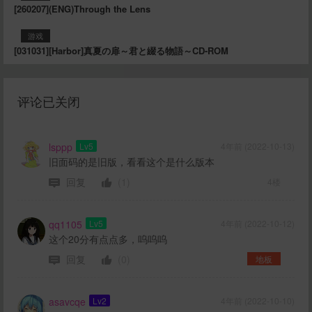
[260207](ENG)Through the Lens
游戏
[031031][Harbor]真夏の扉～君と綴る物語～CD-ROM
评论已关闭
lsppp
Lv5
4年前 (2022-10-13)
旧面码的是旧版，看看这个是什么版本
回复
(1)
4楼
qq1105
Lv5
4年前 (2022-10-12)
这个20分有点点多，呜呜呜
回复
(0)
地板
asavcqe
Lv2
4年前 (2022-10-10)