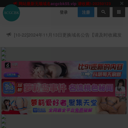
网站TG群聊
t.me/acgbuster
请收藏!
ACGCBK官方App
点击下载
永不迷路！
登录
注册
网站最新无墙域名
acgcbk55.vip
请收藏!-20250123
网站发布页
acgcbk11.com
请收藏!
ACGCBK官方App
点击下载
永不迷路！
[10-22]
2024年11月13日更换域名公告【请及时收藏发
网站最新无墙域名
acgcbk55.vip
请收藏!-20250123
布页】
ACGCBK官方App
点击下载
永不迷路！
网站最新无墙域名
acgcbk55.vip
请收藏!-20250123
网站永久主站域名
acgcbk.vip
请收藏!
ACGCBK官方App
点击下载
永不迷路！
网站最新无墙域名
acgcbk55.vip
请收藏!-20250123