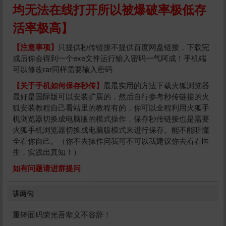
均无法在线打开所以被爆破率极低存
活率极高】
【注意事项】
只提供秒传链接不提供百度网盘链接，下载完
成后你会得到一个exe文件运行输入密码一气呵成！手机端
可以修改rar同样需要输入密码
【关于手机如何保存秒传】
最最实用的方法下载火狐浏览器
最好是国际版可以安装扩展的，然后自行参考秒传链接的火
狐安装教程自己看站里的教程有的，你可以全程利用火狐手
机浏览器切换成电脑版的模式操作，保存秒传链接也是需要
火狐手机浏览器切换成电脑版模式来进行保存。能不能听懂
全看你自己。（你不去操作问我可不可以我建议你去看看医
生，实践出真知！）
如有问题请进群提问
给祝你们幸福打赏
讲两句
10
50
100
分
分
分
重铸面码荣光吾辈义不容辞！
200
500