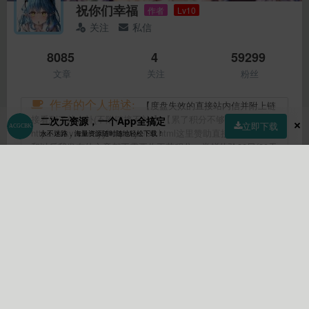
祝你们幸福
作者
Lv10
关注
私信
8085
4
59299
文章
关注
粉丝
作者的个人描述:
【度盘失效的直接站内信并附上链
接看到了就会补(不附链接不补)】【累了积分不够可以在
二次元资源，一个App全搞定
立即下载
https://ckyudw.tryyhuqc.xyz/39.html这里赞助直接获取全部的
永不迷路，海量资源随时随地轻松下载！
和以后我发布的文章都不需要你再花积分，尝鲜体验30日(30天
内我一个月最新发布的稿件)可选择这个链接
首页
社区
商店
专区
指南
我的
https://ckyudw.tryyhuqc.xyz/41.html】【所有游戏亲测可玩全
部可以下载(我都打开过玩过)】为了acgbuster我要一个月200
更！更新须知看https://www.acgcbk33.vip/210780.html。花钱
的资源站全给我爬。所有资源均为转载如有侵权请站内信我。
解压密码没说就是acgbuster。【收费资源站的资源我都会免费
发出来不需要大家去冲什么会员我要卷死他们艹奥利给】【不
会回复任何怎么下载资源的问题，因为文章页已经说明了，你
还问就不礼貌了】 有问题进群(解决简易游戏问题)：
https://t.me/+HkAmjfNeN91jZmFl【请挂梯子】