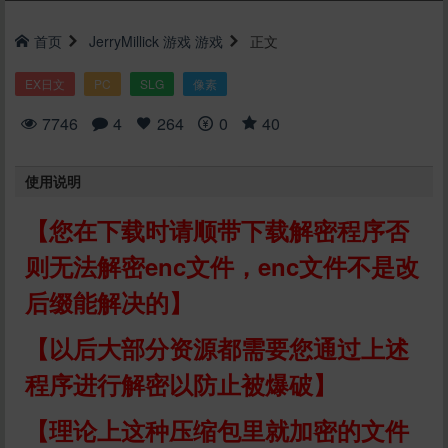
首页
JerryMillick
游戏
游戏
正文
EX日文
PC
SLG
像素
7746
4
264
0
40
使用说明
【您在下载时请顺带下载解密程序否
则无法解密enc文件，enc文件不是改
后缀能解决的】
【以后大部分资源都需要您通过上述
程序进行解密以防止被爆破】
【理论上这种压缩包里就加密的文件