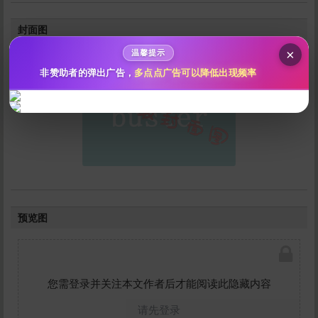
自定义
分
分
秒传文本链接
封面图
点击全选
×
温馨提示
非赞助者的弹出广告，
多点点广告可以降低出现频率
立刻支付
预览图
您需登录并关注本文作者后才能阅读此隐藏内容
请先登录