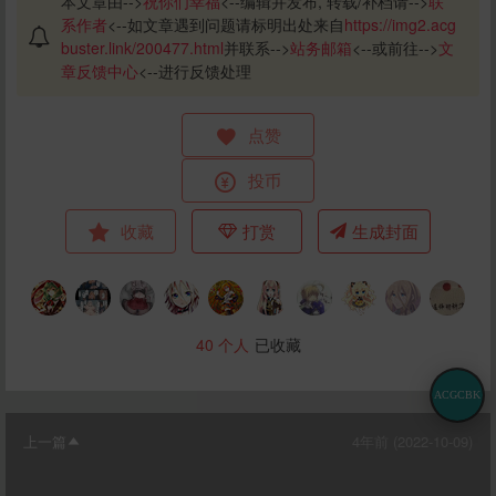
本文章由-->
祝你们幸福
<--编辑并发布, 转载/补档请-->
联
系作者
<--如文章遇到问题请标明出处来自
https://img2.acg
buster.link/200477.html
并联系-->
站务邮箱
<--或前往-->
文
章反馈中心
<--进行反馈处理
点赞
投币
收藏
打赏
生成封面
40
个人
已收藏
ACGCBK
上一篇
4年前 (2022-10-09)