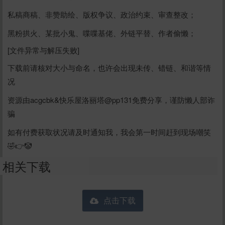
私稿商稿、非赞助绘、版权争议、政治约束、审查整改；
黑粉拱火、某批小鬼、喋喋基佬、外链平替、作者偷懒；
[文件异常与解压失败]
下载前请核对大小与命名，也许会出现未传、错链、和谐等情
况
资源由acgcbk&快乐屋洛丽塔@pp131免费分享，谨防懒人部诈
骗
如有付费获取状况请及时通知我，我会第一时间赶到现场嘲笑
🤣👉🤡
相关下载
点击下载