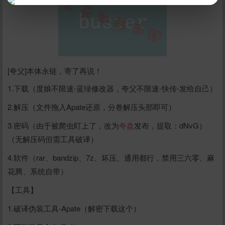
立刻支付
[夸父]本体永链，寄了再说！
1.下载（度娘不限速-蓝绿修改器，夸父不限速-快传-发给自己）
2.解压（文件拖入Apate还原，分卷解压头部即可）
3.密码（由于被爬虫盯上了，改为
夸盘
发布，提取：dNvG）
（无解压码但需工具破译）
4.软件（rar、bandzip、7z、坏压、通用都行，禁用三六零、麻
花腾、系统自带）
【工具】
1.破译伪装工具-Apate（解密下载这个）