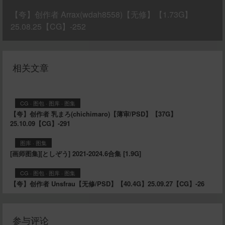
【夸】创作者 Arrax(wdah8558)【无修】【1.73G】
25.08.25【CG】-252
相关文章
CG
·
图包
·
图库
·
图集
【夸】创作者 乳まろ(chichimaro)【薄审/PSD】【37G】
25.10.09【CG】-291
图库
·
图集
[画师图集][としぞう] 2021-2024.6合集 [1.9G]
CG
·
图包
·
图库
·
图集
【夸】创作者 Unsfrau【无修/PSD】【40.4G】25.09.27【CG】-26
参与评论