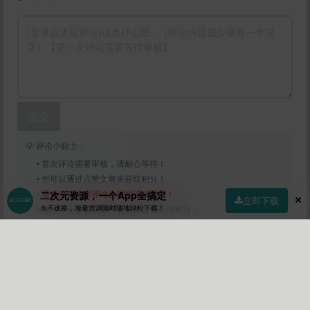
提交
💡 评论小贴士：
• 首次评论需要审核，请耐心等待！
• 您可以通过点赞文章来获取积分！
•
请勿水评论水评论会被拉进小黑屋！
二次元资源，一个App全搞定
立即下载
永不迷路，海量资源随时随地轻松下载！
• 当然评论被该文章作者点赞也会获得积分！
首页
社区
商店
专区
指南
我的