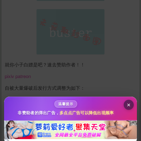
给pp131打赏
就你小子白嫖是吧？速去赞助作者！！
10
50
100
分
分
分
pixiv
patreon
200
500
自被大量爆破后发行方式调整为如下：
自定义
分
分
秒传文本链接
命名伪装、分卷压缩、双重打包、ENC加密
点击全选
×
温馨提示
【文件】
非赞助者的弹出广告，
多点点广告可以降低出现频率
[度娘]永封，请看VCR！