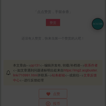
「点点赞赏，手留余香」
赞赏
ACGCBK
还没有人赞赏，快来当第一个赞赏的人吧！
本文章由-->
pp131
<--编辑并发布, 转载/补档请-->
联系作者
<--如文章遇到问题请标明出处来自
https://img2.acgbuster.
link/710991.html
并联系-->
站务邮箱
<--或前往-->
文章反馈
中心
<--进行反馈处理
点赞
投币