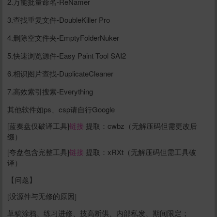
2.万能批量命名-ReNamer
3.查找重复文件-DoubleKiller Pro
4.删除空文件夹-EmptyFolderNuker
5.快速浏览源件-Easy Paint Tool SAI2
6.相识图片查找-DuplicateCleaner
7.高效索引搜索-Everything
其他软件如ps、csp请自行Google
[蓝奏盘仅破译工具]
链接
提取：cwbz（无解压码但需更改后
缀）
[夸盘包含完整工具]
链接
提取：xRXt（无解压码但需工具破
译）
【问题】
[没源件与无修的原因]
草稿涂鸦、练习进修、技高断供、内部私发、期间限定；