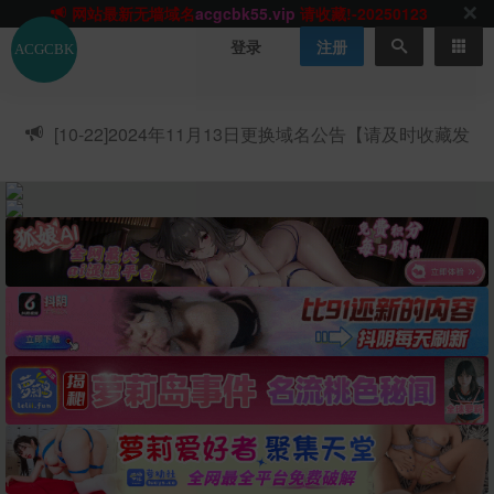
网站TG群聊
t.me/acgbuster
请收藏!
ACGCBK官方App
点击下载
永不迷路！
登录
注册
网站最新无墙域名
acgcbk55.vip
请收藏!-20250123
网站发布页
acgcbk11.com
请收藏!
ACGCBK官方App
点击下载
永不迷路！
[10-22]
2024年11月13日更换域名公告【请及时收藏发
网站最新无墙域名
acgcbk55.vip
请收藏!-20250123
布页】
ACGCBK官方App
点击下载
永不迷路！
网站最新无墙域名
acgcbk55.vip
请收藏!-20250123
网站永久主站域名
acgcbk.vip
请收藏!
ACGCBK官方App
点击下载
永不迷路！
网站最新无墙域名
acgcbk55.vip
请收藏!-20250123