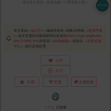
还没有人赞赏，快来当第一个赞赏的人吧！
ACGCBK
本文章由-->
pp131
<--编辑并发布, 转载/补档请-->
联系作者
<--如文章遇到问题请标明出处来自
https://img2.acgbuster.
link/710992.html
并联系-->
站务邮箱
<--或前往-->
文章反馈
中心
<--进行反馈处理
点赞
投币
收藏
打赏
生成封面
1
个人
已收藏