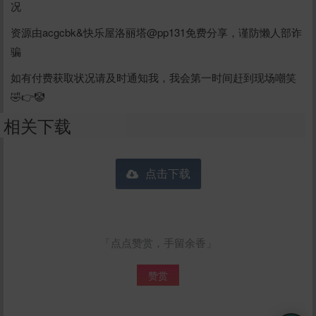
况
资源由acgcbk&快乐屋洛丽塔@pp131免费分享，谨防懒人部诈
骗
如有付费获取状况请及时通知我，我会第一时间赶到现场嘲笑
🤣👉🤡
相关下载
点击下载
「点点赞赏，手留余香」
赞赏