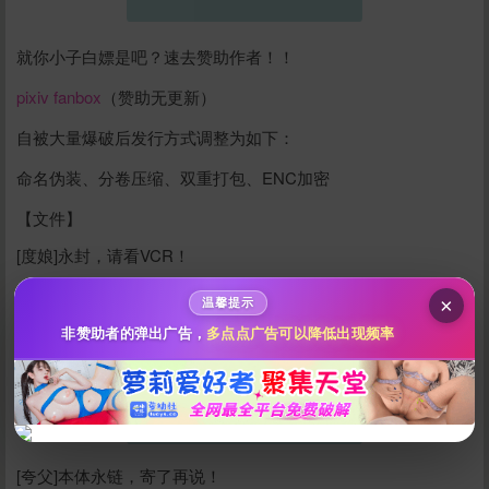
就你小子白嫖是吧？速去赞助作者！！
pixiv
fanbox
（赞助无更新）
给pp131打赏
自被大量爆破后发行方式调整为如下：
命名伪装、分卷压缩、双重打包、ENC加密
10
50
100
分
分
分
【文件】
200
500
自定义
分
分
[度娘]永封，请看VCR！
秒传文本链接
点击全选
×
温馨提示
非赞助者的弹出广告，
多点点广告可以降低出现频率
[夸父]本体永链，寄了再说！