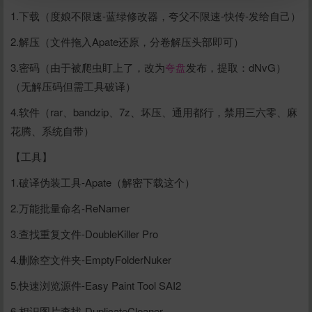
1.下载（度娘不限速-蓝绿修改器，夸父不限速-快传-发给自己）
2.解压（文件拖入Apate还原，分卷解压头部即可）
立刻支付
3.密码（由于被爬虫盯上了，改为
夸盘
发布，提取：dNvG）
（无解压码但需工具破译）
4.软件（rar、bandzip、7z、坏压、通用都行，禁用三六零、麻
花腾、系统自带）
【工具】
1.破译伪装工具-Apate（解密下载这个）
2.万能批量命名-ReNamer
3.查找重复文件-DoubleKiller Pro
4.删除空文件夹-EmptyFolderNuker
5.快速浏览源件-Easy Paint Tool SAI2
6.相识图片查找-DuplicateCleaner