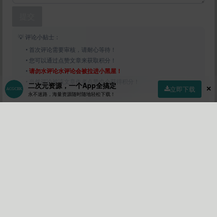
提交
💡 评论小贴士：
• 首次评论需要审核，请耐心等待！
• 您可以通过点赞文章来获取积分！
•
请勿水评论水评论会被拉进小黑屋！
• 当然评论被该文章作者点赞也会获得积分！
二次元资源，一个App全搞定
立即下载
永不迷路，海量资源随时随地轻松下载！
首页
社区
商店
专区
指南
我的
pp131
作者
Lv7
关注
私信