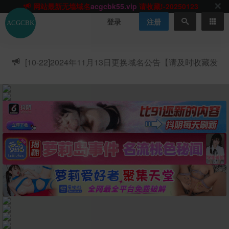
网站TG群聊
t.me/acgbuster
请收藏!
ACGCBK官方App
点击下载
永不迷路！
登录
注册
网站最新无墙域名
acgcbk55.vip
请收藏!-20250123
网站发布页
acgcbk11.com
请收藏!
ACGCBK官方App
点击下载
永不迷路！
[10-22]
2024年11月13日更换域名公告【请及时收藏发
网站最新无墙域名
acgcbk55.vip
请收藏!-20250123
布页】
ACGCBK官方App
点击下载
永不迷路！
网站最新无墙域名
acgcbk55.vip
请收藏!-20250123
网站永久主站域名
acgcbk.vip
请收藏!
ACGCBK官方App
点击下载
永不迷路！
网站最新无墙域名
acgcbk55.vip
请收藏!-20250123