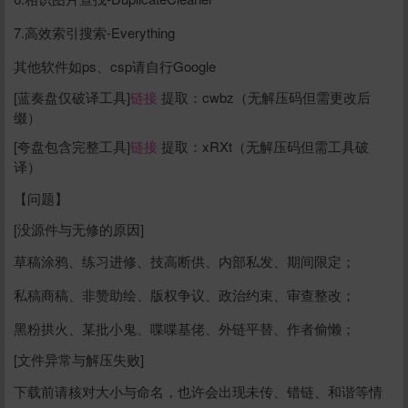
7.高效索引搜索-Everything
其他软件如ps、csp请自行Google
[蓝奏盘仅破译工具]
链接
提取：cwbz（无解压码但需更改后
缀）
[夸盘包含完整工具]
链接
提取：xRXt（无解压码但需工具破
译）
【问题】
[没源件与无修的原因]
草稿涂鸦、练习进修、技高断供、内部私发、期间限定；
私稿商稿、非赞助绘、版权争议、政治约束、审查整改；
黑粉拱火、某批小鬼、喋喋基佬、外链平替、作者偷懒；
[文件异常与解压失败]
下载前请核对大小与命名，也许会出现未传、错链、和谐等情