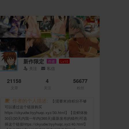
新作限定
作者
Lv10
关注
私信
21158
4
56677
文章
关注
粉丝
作者的个人描述:
【(需要米)你积分不够
可以通过这个链接购买
https://ckyudw.tryyhuqc.xyz/30.html】【尝鲜体验
30日(30天内我一年内(365天)最新发布的稿件)可选
择这个链接https://ckyudw.tryyhuqc.xyz/40.html】