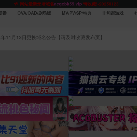
网站TG群聊
t.me/acgbuster
请收藏!
ACGCBK官方App
点击下载
永不迷路！
新番
OVA/OAD/剧场版
MV/PV/SP/特典
非和谐游戏
网站最新无墙域名
acgcbk55.vip
请收藏!-20250123
网站发布页
acgcbk11.com
请收藏!
ACGCBK官方App
点击下载
永不迷路！
24年11月13日更换域名公告【请及时收藏发布页】
网站最新无墙域名
acgcbk55.vip
请收藏!-20250123
ACGCBK官方App
点击下载
永不迷路！
网站最新无墙域名
acgcbk55.vip
请收藏!-20250123
网站永久主站域名
acgcbk.vip
请收藏!
ACGCBK官方App
点击下载
永不迷路！
网站最新无墙域名
acgcbk55.vip
请收藏!-20250123