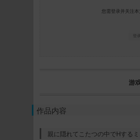
您需登录并关注本
登
游
作品内容
親に隠れてこたつの中でHするミ