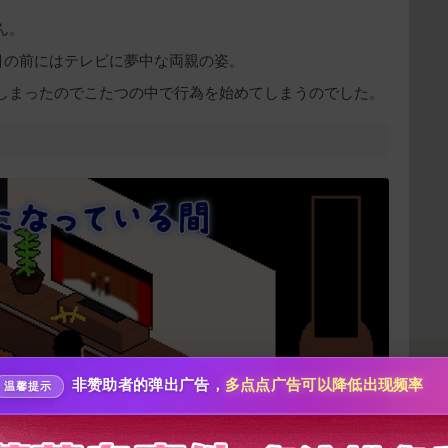
ん。
目の前にはテレビに夢中な両親の姿。
しまったのでこたつの中で行為を始めてしまうのでした。
给新作限定打赏
10
50
100
分
分
分
200
500
自定义
分
分
分享本文封面
秒传文本链接
非赞助者的弹出广告，
多点点广告可以降低出现频率
点击全选
温馨提示
分享到微博