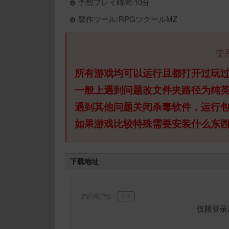
予想プレイ時間:10分
製作ツール:RPGツクールMZ
使
所有游戏均可以运行且都打开过玩
一般上遇到问题改文件夹路径为纯
遇到其他问题关闭杀毒软件，运行
如果游戏比较特殊需要安装什么东
下载地址
您的用户组：
游客
仅限登录