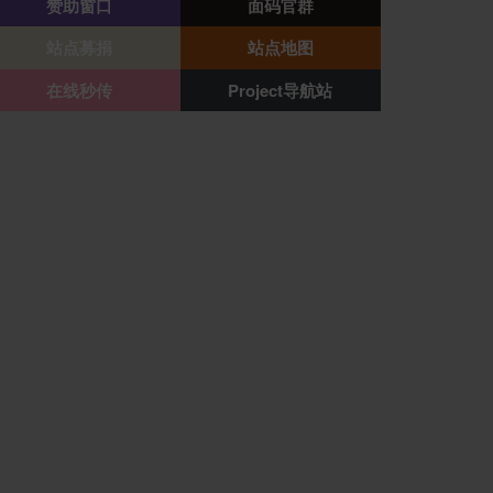
赞助窗口
面码官群
站点募捐
站点地图
在线秒传
Project导航站