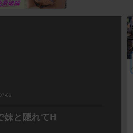
07-06
たつで妹と隠れてH