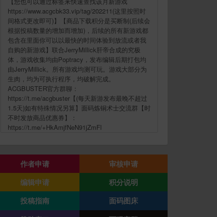
【您也可以通过标签来快速查找该月新游戏
https://www.acgcbk33.vip/tag/202211(这里按照时
间格式更改即可)】【商品下载积分是买断制(后续会
根据投稿数量的增加而增加)，后续的所有新游戏都
包含在里面你可以以最快的时间体验到放流或者我
自购的新游戏】联合JerryMillick肝帝合成的究极
体，游戏收集均由Poptracy，发布编辑后期打包均
由JerryMillick。所有游戏均测可玩。游戏大部分为
生肉，均为可执行程序，均破解完成。
ACGBUSTER官方群聊：
https://t.me/acgbuster【(每天新游发布最晚不超过
1.5天)如有特殊情况另算】面码炼铜术士交流群【时
不时发放商品优惠券】：
https://t.me/+HkAmjfNeN91jZmFl
作者申请
审核申请
编辑申请
积分说明
投稿指南
面码图床