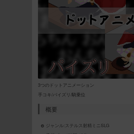
3つのドットアニメーション
手コキ/パイズリ/騎乗位
概要
ジャンル:ステルス射精ミニSLG