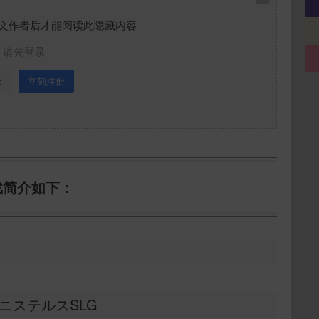
文作者后才能阅读此隐藏内容
请先登录
录
立刻注册
戏简介如下：
ニステルスSLG