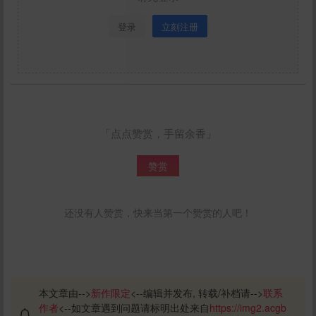
登录
立刻注册
「点点赞赏，手留余香」
赞赏
还没有人赞赏，快来当第一个赞赏的人吧！
本文章由-->
新作限定
<--编辑并发布, 转载/补档请-->
联系
作者
<--如文章遇到问题请标明出处来自
https://img2.acgb