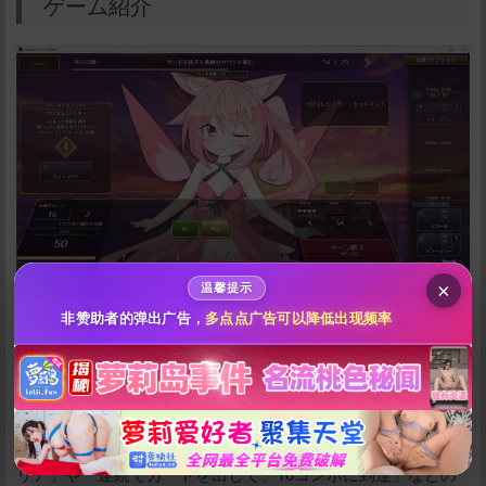
ゲーム紹介
给新作限定打赏
10
50
100
分
分
分
200
500
自定义
分
分
秒传文本链接
×
温馨提示
点击全选
オリジナルのカードゲームです。
非赞助者的弹出广告，
多点点广告可以降低出现频率
毎ターン配られる手札を「同じ色」か「数値がプラマイ1」に
なるように、繋げて出していきましょう。
キャストの女の子たちは、「お題」と呼ばれる固有のクリア
条件を持っています。
「出したカードの数値分カウント進行して、50カウントでク
リア」や「連続でカードを出して、10コンボに到達」などの