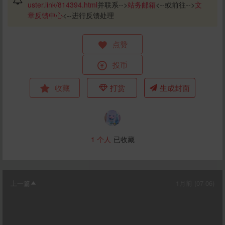
uster.link/814394.html
并联系-->
站务邮箱
<--或前往-->
文
章反馈中心
<--进行反馈处理
点赞
投币
收藏
打赏
生成封面
1
个人
已收藏
上一篇
1月前 (07-06)