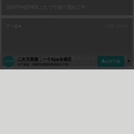
[260704](ENG)こたつで妹と隠れてH
下一篇
1月前 (07-06)
[260704][デボスケの養殖場]人妻OLハルカ NTR社内不倫
二次元资源，一个App全搞定
立即下载
永不迷路，海量资源随时随地轻松下载！
相关文章
首页
社区
商店
专区
指南
我的
游戏
·
非和谐游戏
伊克西翁 ixion v1.0.1.4 数字豪华中文
游戏
[260104][素寒貧]偽典NTR物語～アウタービジョン～