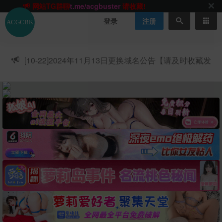
网站TG群聊
t.me/acgbuster
请收藏!
ACGCBK官方App
点击下载
永不迷路！
登录
注册
网站最新无墙域名
acgcbk55.vip
请收藏!-20250123
网站发布页
acgcbk11.com
请收藏!
ACGCBK官方App
点击下载
永不迷路！
[10-22]
2024年11月13日更换域名公告【请及时收藏发
网站最新无墙域名
acgcbk55.vip
请收藏!-20250123
布页】
ACGCBK官方App
点击下载
永不迷路！
网站最新无墙域名
acgcbk55.vip
请收藏!-20250123
网站永久主站域名
acgcbk.vip
请收藏!
ACGCBK官方App
点击下载
永不迷路！
网站最新无墙域名
acgcbk55.vip
请收藏!-20250123